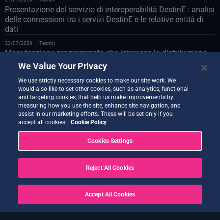
Presentazione del servizio di interoperabilità DestinE : analisi
delle connessioni tra i servizi DestinE e le relative entità di
dati
23/07/2026
Tecnici
Manutenzione programmata che interessa la distribuzione
Polytope sul databridge LUMI
We Value Your Privacy
23/07/2026
Tecnici
We use strictly necessary cookies to make our site work. We
Manutenzione programmata del portale web il 24 luglio
would also like to set other cookies, such as analytics, functional
and targeting cookies, that help us make improvements by
22/07/2026
Tecnici
measuring how you use the site, enhance site navigation, and
Vi presentiamo il Co-Design Assistant Demonstrator
assist in our marketing efforts. These will be set only if you
accept all cookies.
Cookie Policy
21/07/2026
Tecnici
Nuova versione di Quantum Service ora disponibile
Cookies Settings
20/07/2026
Tecnici
Earth Data Hub di Earth Data Hub il 21 luglio
Reject All Cookies
20/07/2026
Tecnici
RISOLTO – Interruzioni del servizio a seguito di OVH Cloud
Accept All Cookies