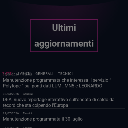
Ultimi
aggiornamenti
TUTTI
EVENTI
GENERALI
TECNICI
05/08/2026
Tecnici
Manutenzione programmata che interessa il servizio “
Polytope ” sui ponti dati LUMI, MN5 e LEONARDO
08/03/2026
Generali
DEA: nuovo reportage interattivo sull’ondata di caldo da
record che sta colpendo l’Europa
29/07/2026
Tecnici
Manutenzione programmata il 30 luglio
27/07/2026
Tecnici