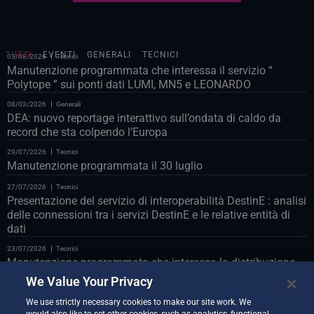
TUTTI
EVENTI
GENERALI
TECNICI
05/08/2026
Tecnici
Manutenzione programmata che interessa il servizio “
Polytope ” sui ponti dati LUMI, MN5 e LEONARDO
08/03/2026
Generali
DEA: nuovo reportage interattivo sull’ondata di caldo da
record che sta colpendo l’Europa
29/07/2026
Tecnici
Manutenzione programmata il 30 luglio
27/07/2026
Tecnici
Presentazione del servizio di interoperabilità DestinE : analisi
delle connessioni tra i servizi DestinE e le relative entità di
dati
23/07/2026
Tecnici
Manutenzione programmata che interessa la distribuzione
Polytope sul databridge LUMI
We Value Your Privacy
23/07/2026
Tecnici
We use strictly necessary cookies to make our site work. We
Manutenzione programmata del portale web il 24 luglio