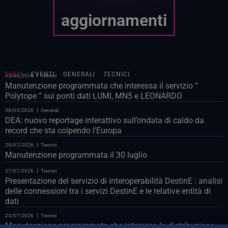
aggiornamenti
TUTTI
EVENTI
GENERALI
TECNICI
05/08/2026
Tecnici
Manutenzione programmata che interessa il servizio “
Polytope ” sui ponti dati LUMI, MN5 e LEONARDO
08/03/2026
Generali
DEA: nuovo reportage interattivo sull’ondata di caldo da
record che sta colpendo l’Europa
29/07/2026
Tecnici
Manutenzione programmata il 30 luglio
27/07/2026
Tecnici
Presentazione del servizio di interoperabilità DestinE : analisi
delle connessioni tra i servizi DestinE e le relative entità di
dati
23/07/2026
Tecnici
Manutenzione programmata che interessa la distribuzione