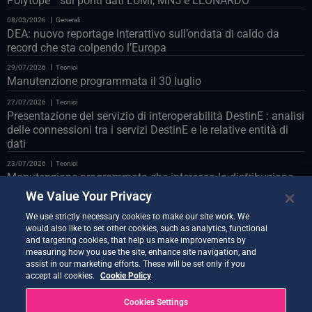
Polytope ” sui ponti dati LUMI, MN5 e LEONARDO
08/03/2026
Generali
DEA: nuovo reportage interattivo sull’ondata di caldo da
record che sta colpendo l’Europa
29/07/2026
Tecnici
Manutenzione programmata il 30 luglio
27/07/2026
Tecnici
Presentazione del servizio di interoperabilità DestinE : analisi
delle connessioni tra i servizi DestinE e le relative entità di
dati
23/07/2026
Tecnici
Manutenzione programmata che interessa la distribuzione
Polytope sul databridge LUMI
We Value Your Privacy
23/07/2026
Tecnici
We use strictly necessary cookies to make our site work. We
Manutenzione programmata del portale web il 24 luglio
would also like to set other cookies, such as analytics, functional
and targeting cookies, that help us make improvements by
22/07/2026
Tecnici
measuring how you use the site, enhance site navigation, and
Vi presentiamo il Co-Design Assistant Demonstrator
assist in our marketing efforts. These will be set only if you
accept all cookies.
Cookie Policy
21/07/2026
Tecnici
Nuova versione di Quantum Service ora disponibile
Cookies Settings