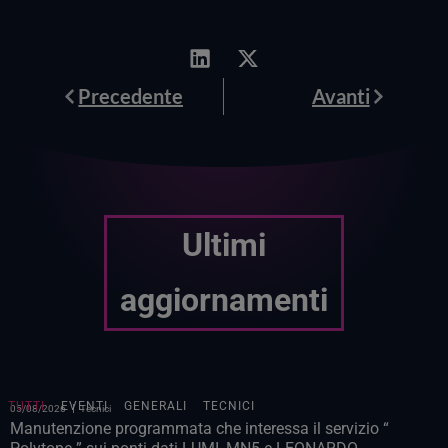
Prev
Avanti
Precedente
Avanti
Ultimi
aggiornamenti
TUTTI
EVENTI
GENERALI
TECNICI
05/08/2026
Tecnici
Manutenzione programmata che interessa il servizio “