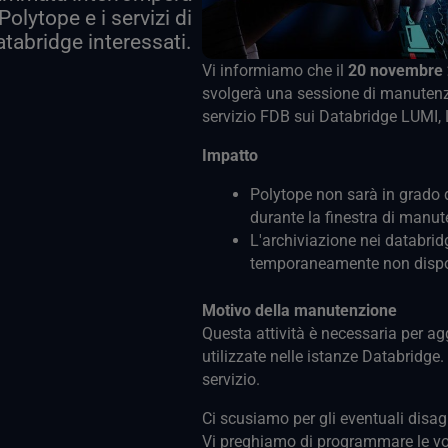
Polytope e i servizi di
atabridge interessati.
Vi informiamo che il
20 novembre 2
svolgerà una sessione di manutenz
servizio FDB sui Databridge LUMI,
Impatto
Polytope non sarà in grado di
durante la finestra di manut
L'archiviazione nei databri
temporaneamente non dispo
Motivo della manutenzione
Questa attività è necessaria per ag
utilizzate nelle istanze Databridge.
servizio.
Ci scusiamo per gli eventuali disa
Vi preghiamo di programmare le vos