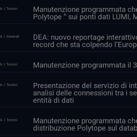
Manutenzione programmata che i
26
Tecnici
Polytope ” sui ponti dati LUM
DEA: nuovo reportage interattiv
26
Generali
record che sta colpendo l’Euro
Manutenzione programmata il 30
26
Tecnici
Presentazione del servizio di int
26
Tecnici
analisi delle connessioni tra i se
entità di dati
Manutenzione programmata che 
26
Tecnici
distribuzione Polytope sul data