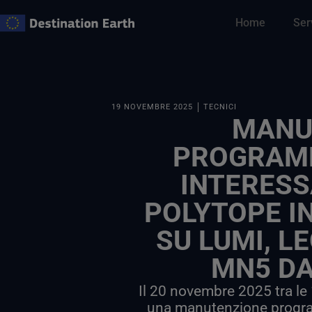
Vai
Home
Ser
al
contenuto
19 NOVEMBRE 2025
TECNICI
MANU
PROGRAM
INTERESSA
POLYTOPE IN
SU LUMI, L
MN5 DA
Il 20 novembre 2025 tra le 
una manutenzione progr