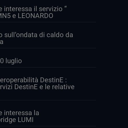
nteressa il servizio “
I, MN5 e LEONARDO
o sull’ondata di caldo da
pa
 luglio
eroperabilità DestinE :
rvizi DestinE e le relative
interessa la
bridge LUMI