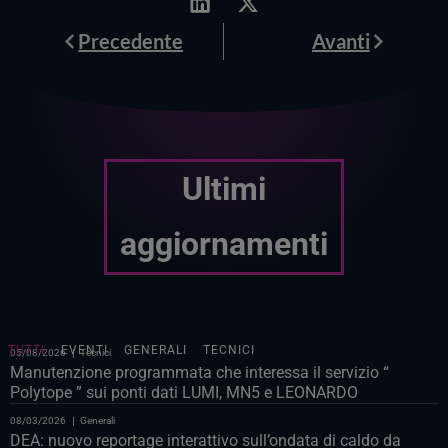
Prev
Avanti
Precedente
Avanti
Ultimi
aggiornamenti
TUTTI
EVENTI
GENERALI
TECNICI
05/08/2026
Tecnici
Manutenzione programmata che interessa il servizio “
Polytope ” sui ponti dati LUMI, MN5 e LEONARDO
08/03/2026
Generali
DEA: nuovo reportage interattivo sull’ondata di caldo da