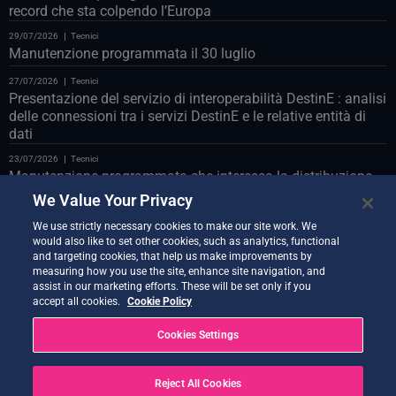
record che sta colpendo l’Europa
29/07/2026
Tecnici
Manutenzione programmata il 30 luglio
27/07/2026
Tecnici
Presentazione del servizio di interoperabilità DestinE : analisi
delle connessioni tra i servizi DestinE e le relative entità di
dati
23/07/2026
Tecnici
Manutenzione programmata che interessa la distribuzione
Polytope sul databridge LUMI
We Value Your Privacy
23/07/2026
Tecnici
We use strictly necessary cookies to make our site work. We
Manutenzione programmata del portale web il 24 luglio
would also like to set other cookies, such as analytics, functional
and targeting cookies, that help us make improvements by
22/07/2026
Tecnici
measuring how you use the site, enhance site navigation, and
Vi presentiamo il Co-Design Assistant Demonstrator
assist in our marketing efforts. These will be set only if you
accept all cookies.
Cookie Policy
21/07/2026
Tecnici
Nuova versione di Quantum Service ora disponibile
Cookies Settings
20/07/2026
Tecnici
Earth Data Hub di Earth Data Hub il 21 luglio
Reject All Cookies