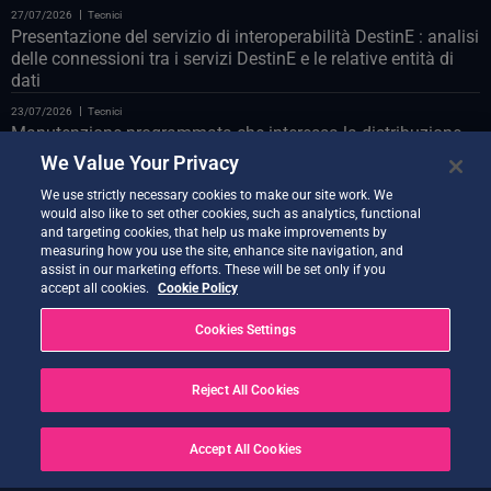
27/07/2026
Tecnici
Presentazione del servizio di interoperabilità DestinE : analisi
delle connessioni tra i servizi DestinE e le relative entità di
dati
23/07/2026
Tecnici
Manutenzione programmata che interessa la distribuzione
Polytope sul databridge LUMI
We Value Your Privacy
23/07/2026
Tecnici
We use strictly necessary cookies to make our site work. We
Manutenzione programmata del portale web il 24 luglio
would also like to set other cookies, such as analytics, functional
and targeting cookies, that help us make improvements by
22/07/2026
Tecnici
measuring how you use the site, enhance site navigation, and
Vi presentiamo il Co-Design Assistant Demonstrator
assist in our marketing efforts. These will be set only if you
accept all cookies.
Cookie Policy
21/07/2026
Tecnici
Nuova versione di Quantum Service ora disponibile
Cookies Settings
20/07/2026
Tecnici
Earth Data Hub di Earth Data Hub il 21 luglio
Reject All Cookies
20/07/2026
Tecnici
RISOLTO – Interruzioni del servizio a seguito di OVH Cloud
Accept All Cookies