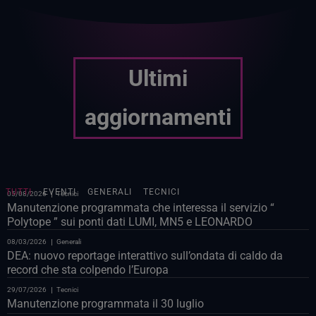
Ultimi
aggiornamenti
TUTTI
EVENTI
GENERALI
TECNICI
05/08/2026
Tecnici
Manutenzione programmata che interessa il servizio “
Polytope ” sui ponti dati LUMI, MN5 e LEONARDO
08/03/2026
Generali
DEA: nuovo reportage interattivo sull’ondata di caldo da
record che sta colpendo l’Europa
29/07/2026
Tecnici
Manutenzione programmata il 30 luglio