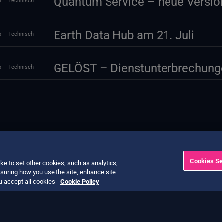
Quantum Service – neue Version
6
Technisch
Earth Data Hub am 21. Juli
6
Technisch
GELÖST – Dienstunterbrechung
6
Technisch
Cookies Se
ke to set other cookies, such as analytics,
suring how you use the site, enhance site
ou accept all cookies.
Cookie Policy