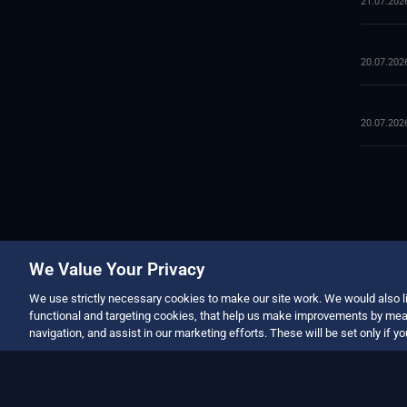
21.07.202
20.07.202
20.07.202
We Value Your Privacy
We use strictly necessary cookies to make our site work. We would also li
functional and targeting cookies, that help us make improvements by mea
navigation, and assist in our marketing efforts. These will be set only if y