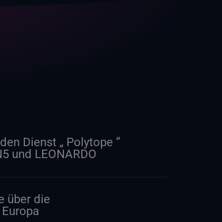
den Dienst „ Polytope “
MN5 und LEONARDO
e über die
n Europa