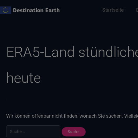
Zum
Startseite
Inhalt
springen
Suche
nach:
ERA5-Land stündlich
heute
Wir können offenbar nicht finden, wonach Sie suchen. Vielleic