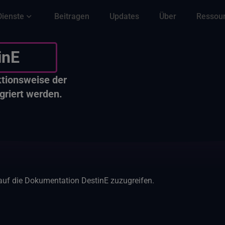
Dienste
Beitragen
Updates
Über
Ressou
inE
ktionsweise der
griert werden.
 auf die Dokumentation DestinE zuzugreifen.