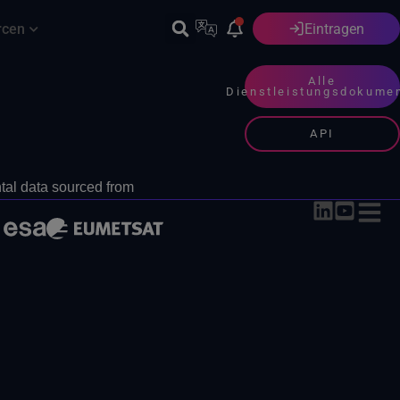
rcen
Eintragen
Deutsch
Alle
Dienstleistungsdokume
API