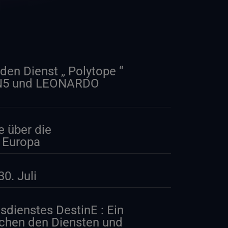
den Dienst „ Polytope “
MN5 und LEONARDO
e über die
n Europa
0. Juli
tsdienstes DestinE : Ein
schen den Diensten und