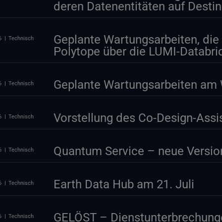
deren Datenentitäten auf Desti
Geplante Wartungsarbeiten, die 
6
Technisch
Polytope über die LUMI-Databri
Geplante Wartungsarbeiten am 
6
Technisch
Vorstellung des Co-Design-Ass
6
Technisch
Quantum Service – neue Version
6
Technisch
Earth Data Hub am 21. Juli
6
Technisch
GELÖST – Dienstunterbrechung
6
Technisch