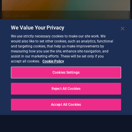
Analysen....
30. JULI 2025
Wir stellen DT-HEAT+ vor: Intelligenz für städtische
Hitzerisiken
We Value Your Privacy
ALLGEMEIN
Zurück
1
2
3
4
5
6
7
8
9
10
11
12
We use strictly necessary cookies to make our site work. We
would also like to set other cookies, such as analytics, functional
13
14
15
16
17
18
19
Weiter
and targeting cookies, that help us make improvements by
measuring how you use the site, enhance site navigation, and
assist in our marketing efforts. These will be set only if you
accept all cookies.
Cookie Policy
Weitere Veranstaltungen im Zusammenhang mit der Initiative
DestinE finden Sie
HIER
Cookies Settings
Reject All Cookies
Accept All Cookies