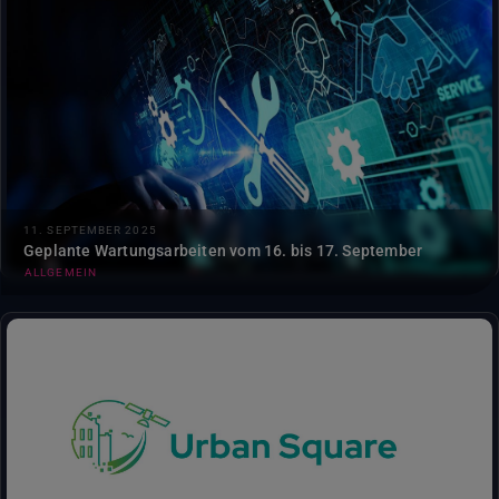
Am zentralen Standort DestinE Data Lake (DEDL) werden
Netzwerkgeräte aufgerüstet, um die allgemeine
Systemstabilität zu verbessern....
11. SEPTEMBER 2025
Geplante Wartungsarbeiten vom 16. bis 17. September
ALLGEMEIN
Urban Square ist ein neuer modularer Dienst, der
Stadtplanern hilft, Klimarisiken zu bewerten, Bedrohungen
zu antizipieren und Anpassungsstrategien zu erkunden....