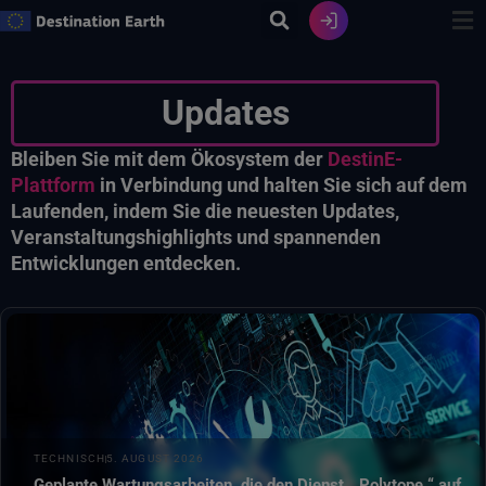
Zum
Inhalt
springen
Updates
Bleiben Sie mit dem Ökosystem der
DestinE-
Plattform
in Verbindung und halten Sie sich auf dem
Laufenden, indem Sie die neuesten Updates,
Veranstaltungshighlights und spannenden
Entwicklungen entdecken.
Am 6. August 2026 wird der Dienst „ Polytope “ auf den
Datenbrücken LUMI, MN5 und LEONARDO aufgrund
TECHNISCH
5. AUGUST 2026
geplanter Wartungsarbeiten zwischen 11:30 und 13:00
Geplante Wartungsarbeiten, die den Dienst „ Polytope “ auf