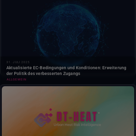
Die Allgemeinen Geschäftsbedingungen für Nutzer mit
erweitertem Zugang zum Destination Earth System wurden
aktualisiert, um die Berechtigung auf eine breitere Palette
von Organisationen auszuweiten....
31. JULI 2025
Aktualisierte EC-Bedingungen und Konditionen: Erweiterung
der Politik des verbesserten Zugangs
ALLGEMEIN
Die digitale Zwillingsanwendung DT-HEAT+ schärft das
Bewusstsein für städtische Hitzerisiken und unterstützt
datengestützte Strategien zur Klimaresilienz durch
Prognosen für die nächsten Tage und interaktive