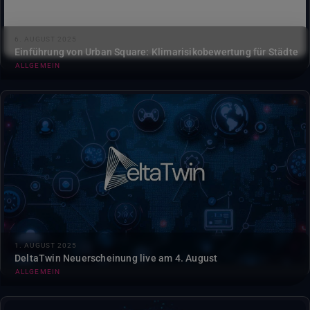
6. AUGUST 2025
Einführung von Urban Square: Klimarisikobewertung für Städte
ALLGEMEIN
Die neue DeltaTwin bietet neue
Ausführungsüberwachungsfunktionen mit Live-
Fortschrittsverfolgung und Protokollzugriff....
1. AUGUST 2025
DeltaTwin Neuerscheinung live am 4. August
ALLGEMEIN