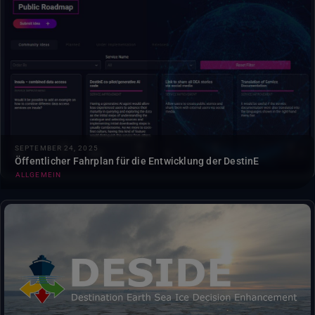
Erhalten Sie einen transparenten Einblick in die laufende
Entwicklung der Plattform und tragen Sie dazu bei, ihre
Zukunft zu gestalten....
SEPTEMBER 24, 2025
Öffentlicher Fahrplan für die Entwicklung der DestinE
ALLGEMEIN
Die erste Version des Destination Earth Sea Ice Decision
Enhancement (DESIDE)-Dienstes ist jetzt auf der DestinE
verfügbar: ....