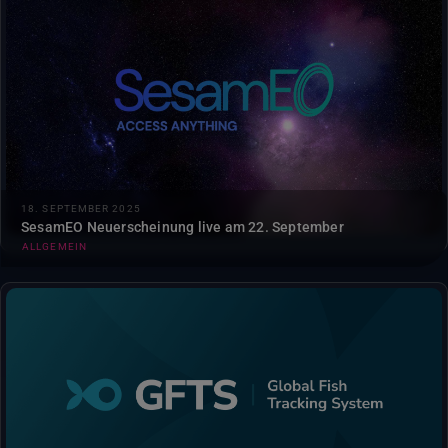
Die neue Version des SesamEO-Dienstes, der vom Partner
GAEL Systems implementiert wurde, führt die STAC-
Sammlung auf CDSE als neuen Datenlieferanten ein und
fügt mehrere neue Funktionen zur Verbesserung...
18. SEPTEMBER 2025
SesamEO Neuerscheinung live am 22. September
ALLGEMEIN
GFTS hilft Wissenschaftlern und politischen
Entscheidungsträgern bei der Visualisierung von
Fischbewegungsdaten zur Unterstützung einer
evidenzbasierten Meeresschutzplanung....