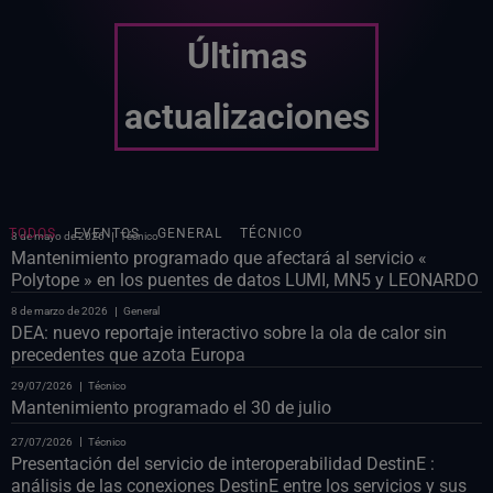
Últimas
actualizaciones
TODOS
EVENTOS
GENERAL
TÉCNICO
8 de mayo de 2026
Técnico
Mantenimiento programado que afectará al servicio «
Polytope » en los puentes de datos LUMI, MN5 y LEONARDO
8 de marzo de 2026
General
DEA: nuevo reportaje interactivo sobre la ola de calor sin
precedentes que azota Europa
29/07/2026
Técnico
Mantenimiento programado el 30 de julio
27/07/2026
Técnico
Presentación del servicio de interoperabilidad DestinE :
análisis de las conexiones DestinE entre los servicios y sus