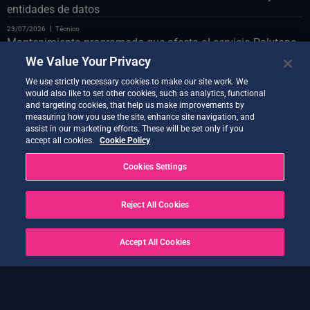
entidades de datos
23/07/2026
Técnico
Mantenimiento programado que afecta al servicio Polytope
en el puente de datos LUMI
We Value Your Privacy
23/07/2026
Técnico
We use strictly necessary cookies to make our site work. We
Mantenimiento programado del portal web el 24 de julio
would also like to set other cookies, such as analytics, functional
and targeting cookies, that help us make improvements by
22/07/2026
Técnico
measuring how you use the site, enhance site navigation, and
Presentamos el demostrador auxiliar de codiseño
assist in our marketing efforts. These will be set only if you
accept all cookies.
Cookie Policy
21/07/2026
Técnico
Ya está disponible la nueva versión de Quantum Service
Cookies Settings
20 de julio de 2026
Técnico
Earth Data Hub el 21 de julio
Reject All Cookies
20 de julio de 2026
Técnico
RESUELTO – Interrupciones del servicio tras OVH Cloud
Accept All Cookies