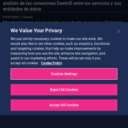
análisis de las conexiones DestinE entre los servicios y sus
entidades de datos
23/07/2026
Técnico
Mantenimiento programado que afecta al servicio Polytope
en el puente de datos LUMI
We Value Your Privacy
23/07/2026
Técnico
We use strictly necessary cookies to make our site work. We
Mantenimiento programado del portal web el 24 de julio
would also like to set other cookies, such as analytics, functional
and targeting cookies, that help us make improvements by
22/07/2026
Técnico
measuring how you use the site, enhance site navigation, and
Presentamos el demostrador auxiliar de codiseño
assist in our marketing efforts. These will be set only if you
accept all cookies.
Cookie Policy
21/07/2026
Técnico
Ya está disponible la nueva versión de Quantum Service
Cookies Settings
20 de julio de 2026
Técnico
Earth Data Hub el 21 de julio
Reject All Cookies
20 de julio de 2026
Técnico
RESUELTO – Interrupciones del servicio tras OVH Cloud
Accept All Cookies