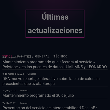
Últimas
actualizaciones
TODOS
EVENTOS
GENERAL
TÉCNICO
8 de mayo de 2026
Técnico
Mantenimiento programado que afectará al servicio «
Polytope » en los puentes de datos LUMI, MN5 y LEONARDO
8 de marzo de 2026
General
DEA: nuevo reportaje interactivo sobre la ola de calor sin
precedentes que azota Europa
29/07/2026
Técnico
Mantenimiento programado el 30 de julio
27/07/2026
Técnico
Presentación del servicio de interoperabilidad DestinE :