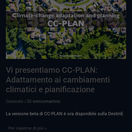
presentiamo
CC-
PLAN:
Adattamento
ai
cambiamenti
climatici
e
pianificazione
Vi presentiamo CC-PLAN:
Adattamento ai cambiamenti
climatici e pianificazione
Generale
/ Di
enricomartino
La versione beta di CC-PLAN è ora disponibile sulla DestinE
. Per saperne di più »