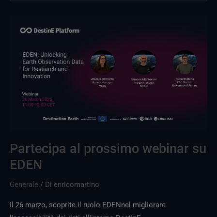
Partecipa
al
prossimo
webinar
su
EDEN
Partecipa al prossimo webinar su
EDEN
Generale
/ Di
enricomartino
Il 26 marzo, scoprite il ruolo EDENnel migliorare