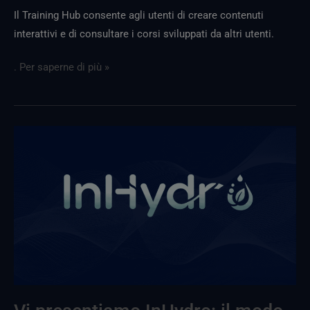
Il Training Hub consente agli utenti di creare contenuti
interattivi e di consultare i corsi sviluppati da altri utenti.
. Per saperne di più »
Vi
presentiamo
InHydro:
il
modo
intelligente
per
pianificare
l'irrigazione