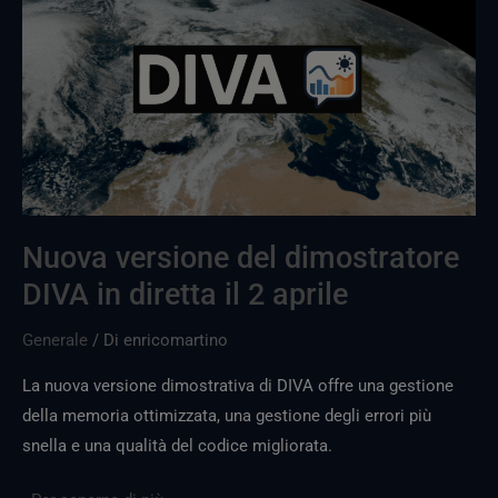
del
dimostratore
DIVA
in
diretta
il
2
aprile
Nuova versione del dimostratore
DIVA in diretta il 2 aprile
Generale
/ Di
enricomartino
La nuova versione dimostrativa di DIVA offre una gestione
della memoria ottimizzata, una gestione degli errori più
snella e una qualità del codice migliorata.