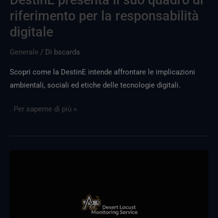
riferimento per la responsabilità
digitale
Generale
/ Di
bscarda
Scopri come la DestinE intende affrontare le implicazioni
ambientali, sociali ed etiche delle tecnologie digitali.
. Per saperne di più »
Presentazione
del
Servizio
di
monitoraggio