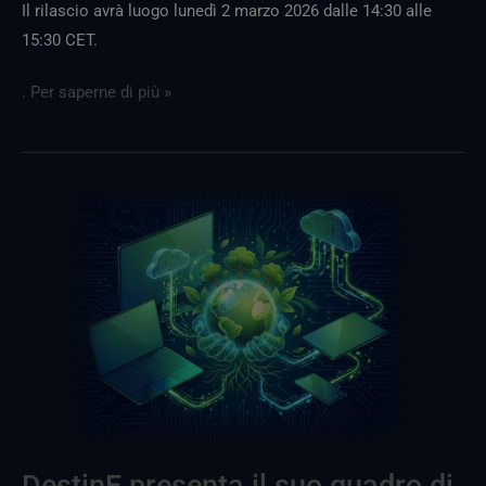
Il rilascio avrà luogo lunedì 2 marzo 2026 dalle 14:30 alle
15:30 CET.
. Per saperne di più »
DestinE
presenta
il
proprio
quadro
di
riferimento
sulla
responsabilità
digitale
DestinE presenta il suo quadro di