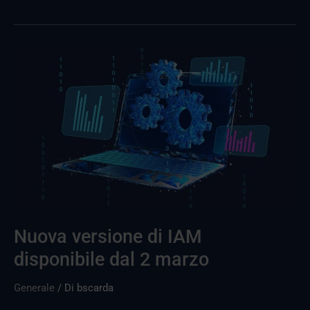
La
nuova
uscita
di
IAM
sarà
disponibile
dal
2
marzo
Nuova versione di IAM
disponibile dal 2 marzo
Generale
/ Di
bscarda