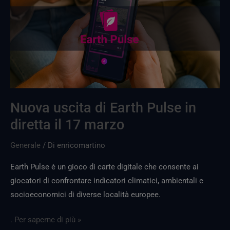
Earth
Pulse
in
diretta
il
17
marzo
Nuova uscita di Earth Pulse in
diretta il 17 marzo
Generale
/ Di
enricomartino
Earth Pulse è un gioco di carte digitale che consente ai
giocatori di confrontare indicatori climatici, ambientali e
socioeconomici di diverse località europee.
. Per saperne di più »