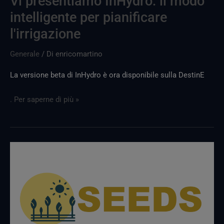
Vi presentiamo InHydro: il modo
intelligente per pianificare
l'irrigazione
Generale
/ Di
enricomartino
La versione beta di InHydro è ora disponibile sulla DestinE
. Per saperne di più »
Vi
presentiamo
SEEDS:
sostenere
le
decisioni