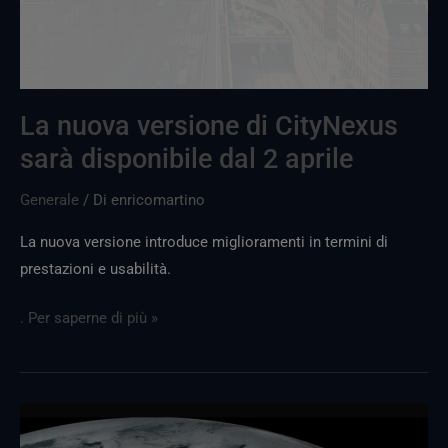
dal
2
aprile
La nuova versione di CityNexus
sarà disponibile dal 2 aprile
Generale
/ Di
enricomartino
La nuova versione introduce miglioramenti in termini di
prestazioni e usabilità.
. Per saperne di più »
Nuova
versione