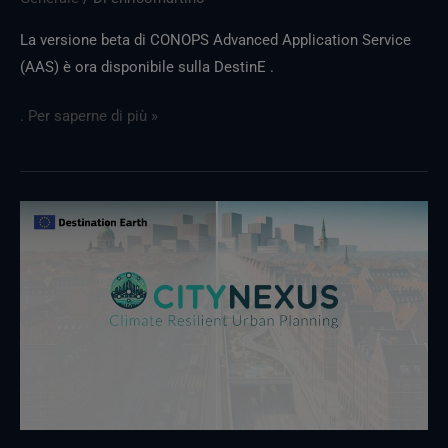
La versione beta di CONOPS Advanced Application Service
(AAS) è ora disponibile sulla DestinE .
. Per saperne di più »
La
nuovaCityNexus
versioneCityNexus
sarà
disponibile
dal
19
marzo