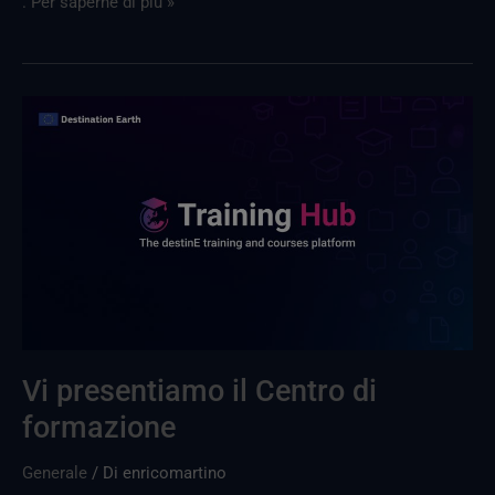
. Per saperne di più »
Ti
presentiamo
il
Centro
di
formazione
Vi presentiamo il Centro di
formazione
Generale
/ Di
enricomartino