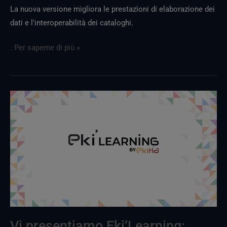
La nuova versione migliora le prestazioni di elaborazione dei
dati e l'interoperabilità dei cataloghi.
. Per saperne di più »
Vi
presentiamo
Eki’Learning:
rendere
accessibili
e
applicabili
i
dati
e
Vi presentiamo Eki’Learning: