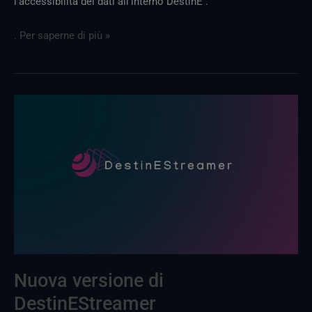
l'accessibilità dei dati all'interno DestinE .
. Per saperne di più »
Nuova
versione
di
DestinEStreamer
Nuova versione di
DestinEStreamer