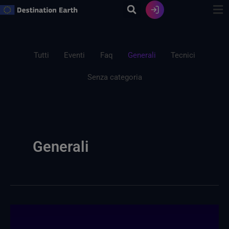
Vai
al
contenuto
Filtra
i
Tutti
Eventi
Faq
Generali
Tecnici
post
Senza categoria
per
categoria
Generali
Vi
presentiamo