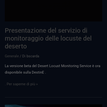
della
locusta
del
deserto
Presentazione del servizio di
monitoraggio delle locuste del
deserto
Generale
/ Di
bscarda
La versione beta del Desert Locust Monitoring Service è ora
disponibile sulla DestinE .
. Per saperne di più »