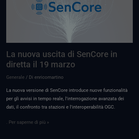
di
SenCore
in
diretta
il
19
marzo
La nuova uscita di SenCore in
diretta il 19 marzo
Generale
/ Di
enricomartino
La nuova versione di SenCore introduce nuove funzionalità
per gli avvisi in tempo reale, l'interrogazione avanzata dei
dati, il confronto tra stazioni e l'interoperabilità OGC.
. Per saperne di più »