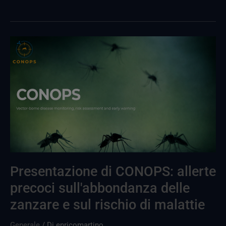
Presentazione
di
CONOPS:
allerte
precoci
sull'abbondanza
delle
zanzare
e
sul
Presentazione di CONOPS: allerte
rischio
precoci sull'abbondanza delle
di
zanzare e sul rischio di malattie
malattie
Generale
/ Di
enricomartino