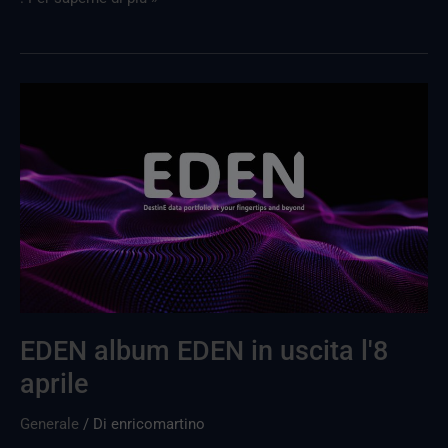
EDEN
uscitaEDEN
in
diretta
l'8
aprile
EDEN album EDEN in uscita l'8
aprile
Generale
/ Di
enricomartino