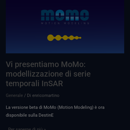
MoMo:
modellizzazione
di
serie
temporali
InSAR
Vi presentiamo MoMo:
modellizzazione di serie
temporali InSAR
Generale
/ Di
enricomartino
La versione beta di MoMo (Motion Modeling) è ora
disponibile sulla DestinE
. Per saperne di più »