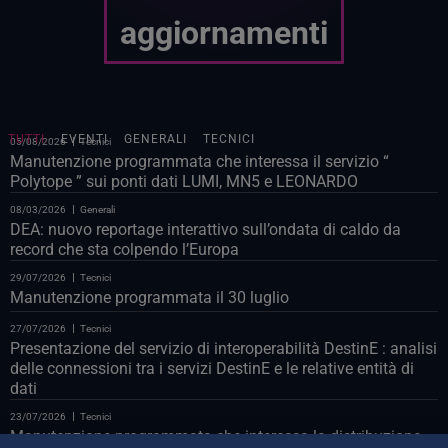
aggiornamenti
TUTTI
EVENTI
GENERALI
TECNICI
05/08/2026
Tecnici
Manutenzione programmata che interessa il servizio “
Polytope ” sui ponti dati LUMI, MN5 e LEONARDO
08/03/2026
Generali
DEA: nuovo reportage interattivo sull’ondata di caldo da
record che sta colpendo l’Europa
29/07/2026
Tecnici
Manutenzione programmata il 30 luglio
27/07/2026
Tecnici
Presentazione del servizio di interoperabilità DestinE : analisi
delle connessioni tra i servizi DestinE e le relative entità di
dati
23/07/2026
Tecnici
Manutenzione programmata che interessa la distribuzione