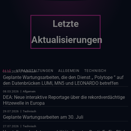
Letzte
Aktualisierungen
ALLE
VERANSTALTUNGEN
ALLGEMEIN
TECHNISCH
05.08.2026
Technisch
Geplante Wartungsarbeiten, die den Dienst „ Polytope “ auf
den Datenbrücken LUMI, MN5 und LEONARDO betreffen
08.03.2026
Allgemein
DEA: Neue interaktive Reportage über die rekordverdächtige
Hitzewelle in Europa
29.07.2026
Technisch
Geplante Wartungsarbeiten am 30. Juli
27.07.2026
Technisch