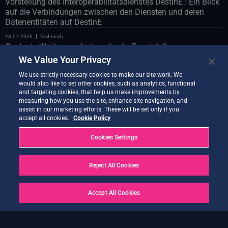
Vorstellung des Interoperabilitätsdienstes DestinE : Ein Blick
auf die Verbindungen zwischen den Diensten und deren
Datenentitäten auf DestinE
23.07.2026
Technisch
Geplante Wartungsarbeiten, die die Bereitstellung von
Polytope über die LUMI-Databridge betreffen
We Value Your Privacy
23.07.2026
Technisch
We use strictly necessary cookies to make our site work. We
Geplante Wartungsarbeiten am Webportal am 24. Juli
would also like to set other cookies, such as analytics, functional
and targeting cookies, that help us make improvements by
22.07.2026
Technisch
measuring how you use the site, enhance site navigation, and
Vorstellung des Co-Design-Assistenten-Demonstrators
assist in our marketing efforts. These will be set only if you
accept all cookies.
Cookie Policy
21.07.2026
Technisch
Quantum Service – neue Version jetzt verfügbar
Cookies Settings
20.07.2026
Technisch
Earth Data Hub am 21. Juli
Reject All Cookies
20.07.2026
Technisch
GELÖST – Dienstunterbrechungen nach OVH Cloud
Accept All Cookies