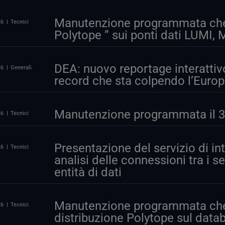
Manutenzione programmata che i
26
Tecnici
Polytope ” sui ponti dati LUM
DEA: nuovo reportage interattiv
26
Generali
record che sta colpendo l’Euro
Manutenzione programmata il 30
26
Tecnici
Presentazione del servizio di int
26
Tecnici
analisi delle connessioni tra i se
entità di dati
Manutenzione programmata che 
26
Tecnici
distribuzione Polytope sul data