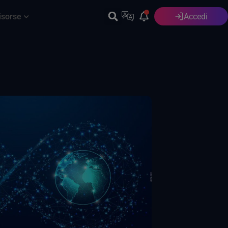
isorse
Accedi
Italiano