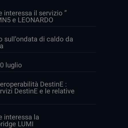
nteressa il servizio “
I, MN5 e LEONARDO
o sull’ondata di caldo da
pa
 luglio
eroperabilità DestinE :
rvizi DestinE e le relative
interessa la
bridge LUMI