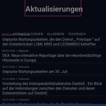
Aktualisierungen
ALLE
VERANSTALTUNGEN
ALLGEMEIN
TECHNISCH
05.08.2026
Technisch
Geplante Wartungsarbeiten, die den Dienst „ Polytope “ auf
den Datenbrücken LUMI, MN5 und LEONARDO betreffen
08.03.2026
Allgemein
DEA: Neue interaktive Reportage über die rekordverdächtige
Hitzewelle in Europa
29.07.2026
Technisch
Geplante Wartungsarbeiten am 30. Juli
27.07.2026
Technisch
Vorstellung des Interoperabilitätsdienstes DestinE : Ein Blick
auf die Verbindungen zwischen den Diensten und deren
Datenentitäten auf DestinE
23.07.2026
Technisch
Geplante Wartungsarbeiten, die die Bereitstellung von