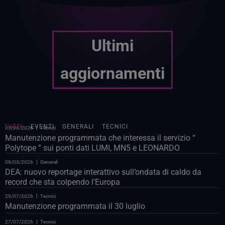
Ultimi
aggiornamenti
TUTTI
EVENTI
GENERALI
TECNICI
05/08/2026
Tecnici
Manutenzione programmata che interessa il servizio “
Polytope ” sui ponti dati LUMI, MN5 e LEONARDO
08/03/2026
Generali
DEA: nuovo reportage interattivo sull’ondata di caldo da
record che sta colpendo l’Europa
29/07/2026
Tecnici
Manutenzione programmata il 30 luglio
27/07/2026
Tecnici