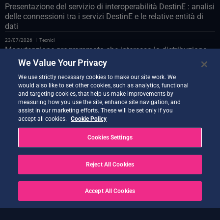
Presentazione del servizio di interoperabilità DestinE : analisi
delle connessioni tra i servizi DestinE e le relative entità di
dati
23/07/2026
Tecnici
Manutenzione programmata che interessa la distribuzione
Polytope sul databridge LUMI
We Value Your Privacy
23/07/2026
Tecnici
We use strictly necessary cookies to make our site work. We
Manutenzione programmata del portale web il 24 luglio
would also like to set other cookies, such as analytics, functional
and targeting cookies, that help us make improvements by
22/07/2026
Tecnici
measuring how you use the site, enhance site navigation, and
Vi presentiamo il Co-Design Assistant Demonstrator
assist in our marketing efforts. These will be set only if you
accept all cookies.
Cookie Policy
21/07/2026
Tecnici
Nuova versione di Quantum Service ora disponibile
Cookies Settings
20/07/2026
Tecnici
Earth Data Hub di Earth Data Hub il 21 luglio
Reject All Cookies
20/07/2026
Tecnici
RISOLTO – Interruzioni del servizio a seguito di OVH Cloud
Accept All Cookies