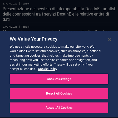
27/07/2026
Tecnici
Presentazione del servizio di interoperabilità DestinE : analisi
delle connessioni tra i servizi DestinE e le relative entità di
dati
23/07/2026
Tecnici
Manutenzione programmata che interessa la distribuzione
Polytope sul databridge LUMI
We Value Your Privacy
23/07/2026
Tecnici
We use strictly necessary cookies to make our site work. We
Manutenzione programmata del portale web il 24 luglio
would also like to set other cookies, such as analytics, functional
and targeting cookies, that help us make improvements by
22/07/2026
Tecnici
measuring how you use the site, enhance site navigation, and
Vi presentiamo il Co-Design Assistant Demonstrator
assist in our marketing efforts. These will be set only if you
accept all cookies.
Cookie Policy
21/07/2026
Tecnici
Nuova versione di Quantum Service ora disponibile
Cookies Settings
20/07/2026
Tecnici
Earth Data Hub di Earth Data Hub il 21 luglio
Reject All Cookies
20/07/2026
Tecnici
RISOLTO – Interruzioni del servizio a seguito di OVH Cloud
Accept All Cookies