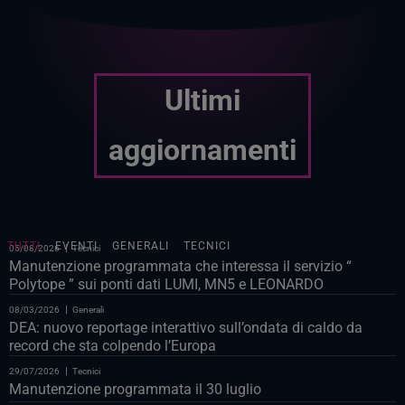
Ultimi
aggiornamenti
TUTTI
EVENTI
GENERALI
TECNICI
05/08/2026
Tecnici
Manutenzione programmata che interessa il servizio “
Polytope ” sui ponti dati LUMI, MN5 e LEONARDO
08/03/2026
Generali
DEA: nuovo reportage interattivo sull’ondata di caldo da
record che sta colpendo l’Europa
29/07/2026
Tecnici
Manutenzione programmata il 30 luglio