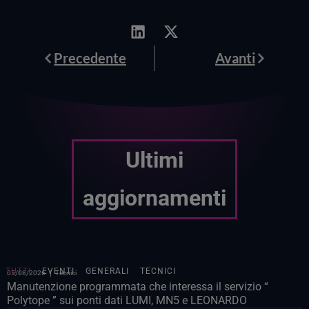
Prev
Avanti
Precedente
Avanti
Ultimi
aggiornamenti
TUTTI
EVENTI
GENERALI
TECNICI
05/08/2026
Tecnici
Manutenzione programmata che interessa il servizio “
Polytope ” sui ponti dati LUMI, MN5 e LEONARDO