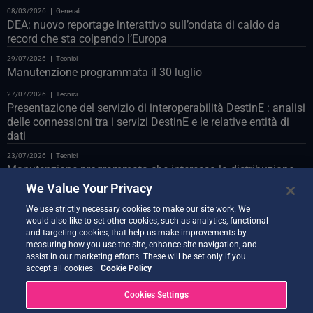
08/03/2026
Generali
DEA: nuovo reportage interattivo sull’ondata di caldo da
record che sta colpendo l’Europa
29/07/2026
Tecnici
Manutenzione programmata il 30 luglio
27/07/2026
Tecnici
Presentazione del servizio di interoperabilità DestinE : analisi
delle connessioni tra i servizi DestinE e le relative entità di
dati
23/07/2026
Tecnici
Manutenzione programmata che interessa la distribuzione
Polytope sul databridge LUMI
We Value Your Privacy
23/07/2026
Tecnici
We use strictly necessary cookies to make our site work. We
Manutenzione programmata del portale web il 24 luglio
would also like to set other cookies, such as analytics, functional
and targeting cookies, that help us make improvements by
22/07/2026
Tecnici
measuring how you use the site, enhance site navigation, and
Vi presentiamo il Co-Design Assistant Demonstrator
assist in our marketing efforts. These will be set only if you
accept all cookies.
Cookie Policy
21/07/2026
Tecnici
Nuova versione di Quantum Service ora disponibile
Cookies Settings
20/07/2026
Tecnici