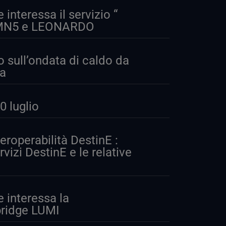
nteressa il servizio “
I, MN5 e LEONARDO
o sull’ondata di caldo da
pa
 luglio
eroperabilità DestinE :
rvizi DestinE e le relative
interessa la
bridge LUMI