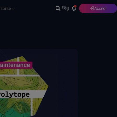
isorse
Accedi
Italiano