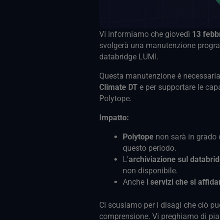
Vi informiamo che giovedì
13 febb
svolgerà una manutenzione program
databridge LUMI.
Questa manutenzione è necessaria 
Climate DT
e per supportare le capa
Polytope.
Impatto:
Polytope
non sarà in grado d
questo periodo.
L
'archiviazione sul databri
non disponibile.
Anche
i servizi che si affi
Ci scusiamo per i disagi che ciò p
comprensione. Vi preghiamo di piani