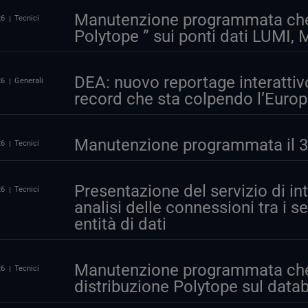
Manutenzione programmata che i
26
Tecnici
Polytope ” sui ponti dati LUM
DEA: nuovo reportage interattiv
26
Generali
record che sta colpendo l’Euro
Manutenzione programmata il 30
26
Tecnici
Presentazione del servizio di int
26
Tecnici
analisi delle connessioni tra i se
entità di dati
Manutenzione programmata che 
26
Tecnici
distribuzione Polytope sul data