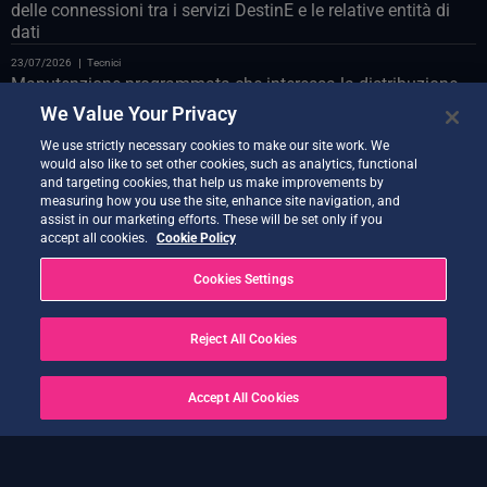
delle connessioni tra i servizi DestinE e le relative entità di
dati
23/07/2026
Tecnici
Manutenzione programmata che interessa la distribuzione
Polytope sul databridge LUMI
We Value Your Privacy
23/07/2026
Tecnici
We use strictly necessary cookies to make our site work. We
Manutenzione programmata del portale web il 24 luglio
would also like to set other cookies, such as analytics, functional
and targeting cookies, that help us make improvements by
22/07/2026
Tecnici
measuring how you use the site, enhance site navigation, and
Vi presentiamo il Co-Design Assistant Demonstrator
assist in our marketing efforts. These will be set only if you
accept all cookies.
Cookie Policy
21/07/2026
Tecnici
Nuova versione di Quantum Service ora disponibile
Cookies Settings
20/07/2026
Tecnici
Earth Data Hub di Earth Data Hub il 21 luglio
Reject All Cookies
20/07/2026
Tecnici
RISOLTO – Interruzioni del servizio a seguito di OVH Cloud
Accept All Cookies