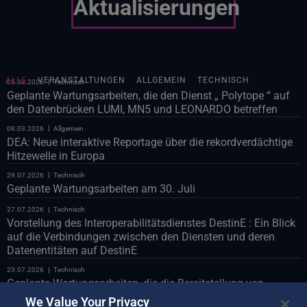
Aktualisierungen
ALLE
VERANSTALTUNGEN
ALLGEMEIN
TECHNISCH
05.08.2026
Technisch
Geplante Wartungsarbeiten, die den Dienst „ Polytope “ auf
den Datenbrücken LUMI, MN5 und LEONARDO betreffen
08.03.2026
Allgemein
DEA: Neue interaktive Reportage über die rekordverdächtige
Hitzewelle in Europa
29.07.2026
Technisch
Geplante Wartungsarbeiten am 30. Juli
27.07.2026
Technisch
Vorstellung des Interoperabilitätsdienstes DestinE : Ein Blick
auf die Verbindungen zwischen den Diensten und deren
Datenentitäten auf DestinE
23.07.2026
Technisch
Geplante Wartungsarbeiten, die die Bereitstellung von
Polytope über die LUMI-Databridge betreffen
We Value Your Privacy