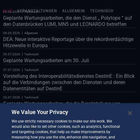
ALLE
VERANSTALTUNGEN
ALLGEMEIN
TECHNISCH
05.08.2026
Technisch
Geplante Wartungsarbeiten, die den Dienst „ Polytope “ auf
den Datenbrücken LUMI, MN5 und LEONARDO betreffen
08.03.2026
Allgemein
DEA: Neue interaktive Reportage über die rekordverdächtige
Hitzewelle in Europa
29.07.2026
Technisch
Geplante Wartungsarbeiten am 30. Juli
27.07.2026
Technisch
Vorstellung des Interoperabilitätsdienstes DestinE : Ein Blick
auf die Verbindungen zwischen den Diensten und deren
Datenentitäten auf DestinE
23.07.2026
Technisch
Geplante Wartungsarbeiten, die die Bereitstellung von
Polytope über die LUMI-Databridge betreffen
We Value Your Privacy
23.07.2026
Technisch
We use strictly necessary cookies to make our site work. We
Geplante Wartungsarbeiten am Webportal am 24. Juli
would also like to set other cookies, such as analytics, functional
and targeting cookies, that help us make improvements by
22.07.2026
Technisch
measuring how you use the site, enhance site navigation, and