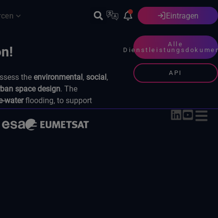
rcen
Eintragen
Deutsch
Alle
Dienstleistungsdokume
API