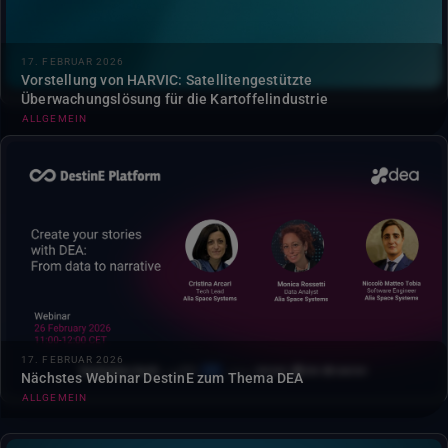
17. FEBRUAR 2026
Vorstellung von HARVIC: Satellitengestützte
Überwachungslösung für die Kartoffelindustrie
ALLGEMEIN
Erfahren Sie am 26. Februar, wie DEA die Erstellung
interaktiver, no-code-basierter Geschichten DEA und dabei
hilft, Daten in klare und ansprechende Erzählungen zu
verwandeln....
17. FEBRUAR 2026
Nächstes Webinar DestinE zum Thema DEA
ALLGEMEIN