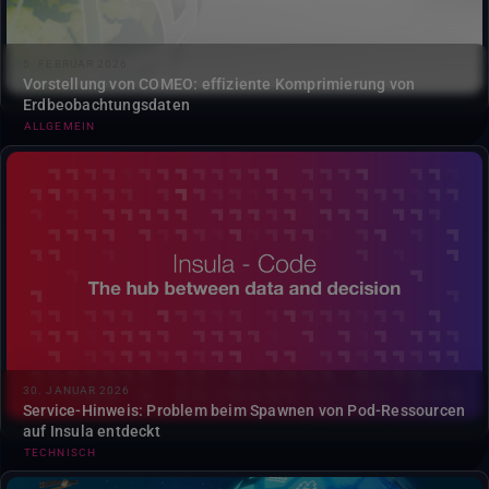
5. FEBRUAR 2026
Vorstellung von COMEO: effiziente Komprimierung von
Erdbeobachtungsdaten
ALLGEMEIN
Derzeit gibt es ein Problem, das die Fähigkeit
Insulabeeinträchtigt, Pod-Ressourcen zu generieren. Unser
Team untersucht aktiv die Ursache und wir werden euch
auf dem Laufenden halten, sobald wir mehr wissen...
30. JANUAR 2026
Service-Hinweis: Problem beim Spawnen von Pod-Ressourcen
auf Insula entdeckt
TECHNISCH