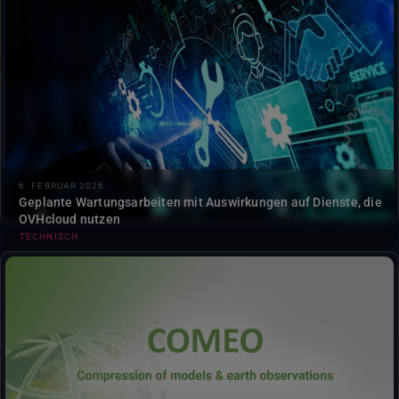
OVHcloud vom 9. bis 11. Februar 2026 können
vorübergehend die Leistung einiger Dienste
beeinträchtigen....
6. FEBRUAR 2026
Geplante Wartungsarbeiten mit Auswirkungen auf Dienste, die
OVHcloud nutzen
TECHNISCH
Die Beta-Testversion des COMEO-Dienstes (Compression
Of Models & Earth Observations) ist jetzt auf der DestinE
verfügbar….