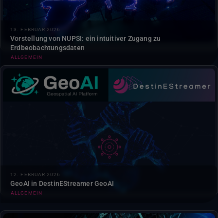
13. FEBRUAR 2026
Vorstellung von NUPSI: ein intuitiver Zugang zu
Erdbeobachtungsdaten
ALLGEMEIN
Benutzer können nun GeoAI in DestinEStreamer
einsatzbereite KI-Modelle von GeoAI anwenden, um
Sentinel-2-Daten zu analysieren...
12. FEBRUAR 2026
GeoAI in DestinEStreamer GeoAI
ALLGEMEIN