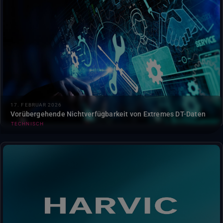
Nach der planmäßigen Wartung von LUMI, die zwischen
dem 7. und 21. Januar 2026 durchgeführt wurde, weisen
wir darauf hin, dass die Produktion des Extremes Digital
Twin (DT) weiterhin nicht verfügbar ist. Die Teams arbeiten
aktiv daran...
17. FEBRUAR 2026
Vorübergehende Nichtverfügbarkeit von Extremes DT-Daten
TECHNISCH
Die erste Version des HARVIC-Dienstes (Harvest in Control)
ist jetzt auf der DestinE verfügbar….