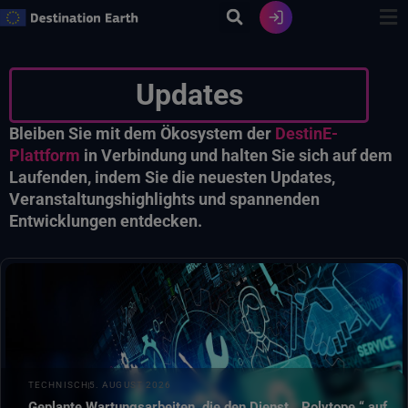
Zum
Inhalt
springen
Updates
Bleiben Sie mit dem Ökosystem der
DestinE-
Plattform
in Verbindung und halten Sie sich auf dem
Laufenden, indem Sie die neuesten Updates,
Veranstaltungshighlights und spannenden
Entwicklungen entdecken.
Am 6. August 2026 wird der Dienst „ Polytope “ auf den
Datenbrücken LUMI, MN5 und LEONARDO aufgrund
TECHNISCH
5. AUGUST 2026
geplanter Wartungsarbeiten zwischen 11:30 und 13:00
Geplante Wartungsarbeiten, die den Dienst „ Polytope “ auf