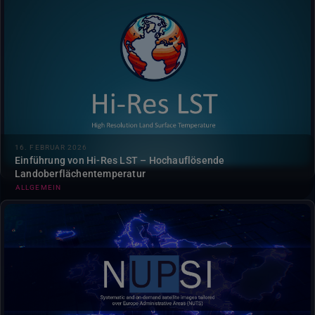
Die Beta-Testversion des Hi-Res LST-Dienstes ist jetzt auf
DestinE verfügbar DestinE
16. FEBRUAR 2026
Einführung von Hi-Res LST – Hochauflösende
Landoberflächentemperatur
ALLGEMEIN
Die erste Version von NUPSI (NUts Production Storage and
Imagery Service) ist jetzt auf der DestinE verfügbar….