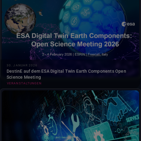
Das Team DestinE wird am ESA Twin Earth Components
Open Science Meeting teilnehmen, das vom 2. bis 4.
Februar 2026 im ESRIN in Frascati (Italien) stattfindet.
Das…
30. JANUAR 2026
DestinE auf dem ESA Digital Twin Earth Components Open
Science Meeting
VERANSTALTUNGEN
Die planmäßige Wartung vom 7. Januar bis zum 16.
Januar 2026 wird die Leistung und Zuverlässigkeit der
Plattform verbessern....