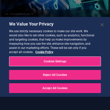
23. DEZEMBER 2025
Plattform-Update-Hinweis
We Value Your Privacy
TECHNISCH
Zurück
1
2
3
4
5
6
7
8
9
10
11
12
We use strictly necessary cookies to make our site work. We
would also like to set other cookies, such as analytics, functional
13
14
15
16
17
18
19
Weiter
and targeting cookies, that help us make improvements by
measuring how you use the site, enhance site navigation, and
assist in our marketing efforts. These will be set only if you
accept all cookies.
Cookie Policy
Weitere Veranstaltungen im Zusammenhang mit der Initiative
DestinE finden Sie
HIER
Cookies Settings
Reject All Cookies
Accept All Cookies