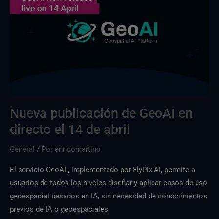
disponible
a
partir
del
14
de
abril
Nueva publicación de GeoAI en
directo el 14 de abril
General
/ Por
enricomartino
El servicio GeoAI , implementado por FlyPix AI, permite a
usuarios de todos los niveles diseñar y aplicar casos de uso
geoespacial basados en IA, sin necesidad de conocimientos
previos de IA o geoespaciales.