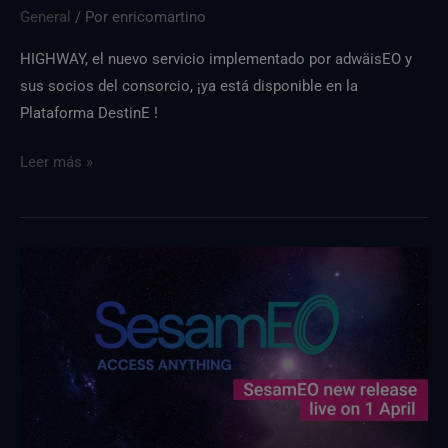
General
/ Por
enricomartino
HIGHWAY, el nuevo servicio implementado por adwäisEO y
sus socios del consorcio, ¡ya está disponible en la
Plataforma DestinE !
Leer más »
Nueva
versión
de
SesamEO
disponible
a
partir
del