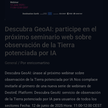
seminario
web
sobre
observación
Descubra GeoAI: participe en el
de
próximo seminario web sobre
la
Tierra
observación de la Tierra
impulsada
potenciada por IA
por
IA
General
/ Por
enricomartino
Descubra GeoAI: únase al próximo webinar sobre
observación de la Tierra potenciada por IA Nos complace
invitarle al primero de una nueva serie de webinars de
DestinE Platform: Descubra GeoAI: servicio de observación
de la Tierra potenciado por IA para usuarios de todos los
sectores Fecha: 12 de junio de 2025 Hora: 11:00-12:00 CEST