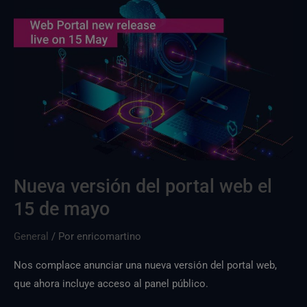
Nueva
versión
del
portal
web
el
15
de
mayo
Nueva versión del portal web el
15 de mayo
General
/ Por
enricomartino
Nos complace anunciar una nueva versión del portal web,
que ahora incluye acceso al panel público.