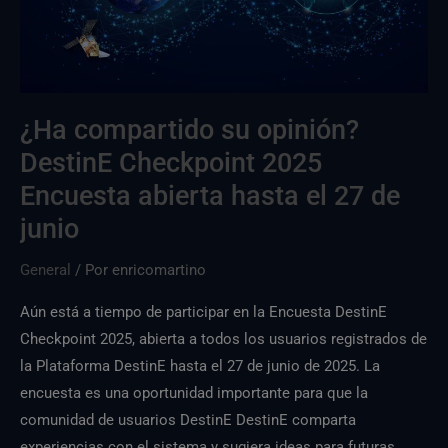
DestinE
2025
abierta
hasta
el
¿Ha compartido su opinión?
27
DestinE Checkpoint 2025
de
junio
Encuesta abierta hasta el 27 de
junio
General
/ Por
enricomartino
Aún está a tiempo de participar en la Encuesta DestinE
Checkpoint 2025, abierta a todos los usuarios registrados de
la Plataforma DestinE hasta el 27 de junio de 2025. La
encuesta es una oportunidad importante para que la
comunidad de usuarios DestinE DestinE comparta
experiencias con el sistema y sugiera ideas para futuras