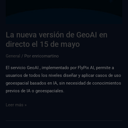
15
de
mayo
La nueva versión de GeoAI en
directo el 15 de mayo
General
/ Por
enricomartino
El servicio GeoAI , implementado por FlyPix AI, permite a
usuarios de todos los niveles diseñar y aplicar casos de uso
geoespacial basados en IA, sin necesidad de conocimientos
previos de IA o geoespaciales.
Leer más »