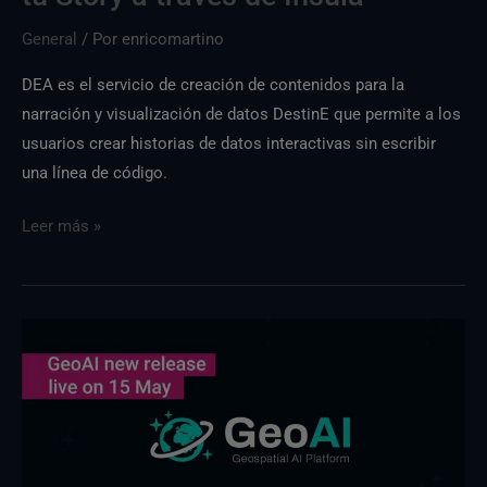
de
General
/ Por
enricomartino
Insula
DEA es el servicio de creación de contenidos para la
narración y visualización de datos DestinE que permite a los
usuarios crear historias de datos interactivas sin escribir
una línea de código.
Leer más »
GeoAI
versiónGeoAI
disponible
a
partir
del