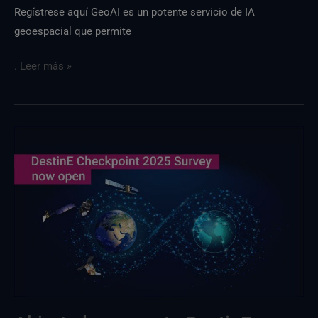
Regístrese aquí GeoAI es un potente servicio de IA
geoespacial que permite
. Leer más »
Ya
está
abierta
la
encuestaDestinE
2025