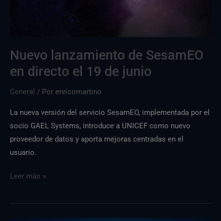
partir
del
19
de
Nuevo lanzamiento de SesamEO
junio
en directo el 19 de junio
General
/ Por
enricomartino
La nueva versión del servicio SesamEO, implementada por el
socio GAEL Systems, introduce a UNICEF como nuevo
proveedor de datos y aporta mejoras centradas en el
usuario.
Leer más »