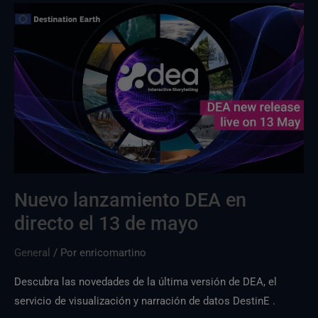
DEA
lanzamientoDEA
en
directo
el
13
de
mayo
Nuevo lanzamiento DEA en
directo el 13 de mayo
General
/ Por
enricomartino
Descubra las novedades de la última versión de DEA, el
servicio de visualización y narración de datos DestinE .