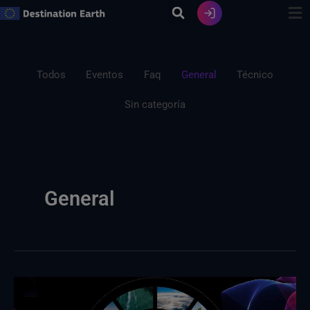
Ir
al
contenido
Filtrar
publicaciones
Todos
Eventos
Faq
General
Técnico
por
Sin categoría
categoría
General
DEA
: