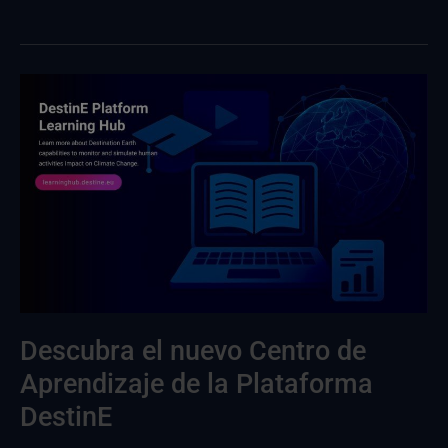
Descubra
el
nuevo
centro
de
aprendizaje
DestinE
Descubra el nuevo Centro de
Aprendizaje de la Plataforma
DestinE