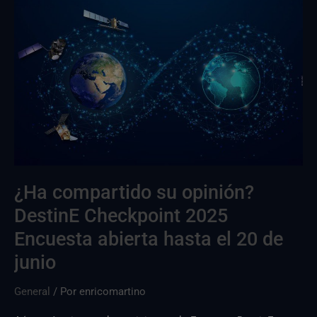
¿Ha
compartido
su
opinión?
Encuesta
DestinE
2025
abierta
hasta
el
¿Ha compartido su opinión?
20
DestinE Checkpoint 2025
de
junio
Encuesta abierta hasta el 20 de
junio
General
/ Por
enricomartino