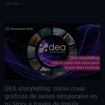
Leer más »
DEA
:
cómo
crear
gráficos
de
series
temporales
en
tu
DEA storytelling: cómo crear
historia
gráficos de series temporales en
a
través
tu Story a través de Insula