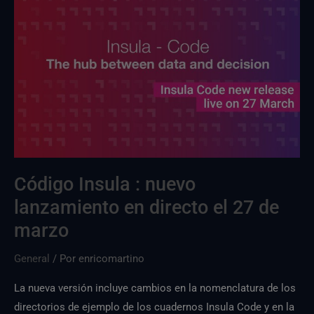
versión
disponible
a
partir
del
27
de
marzo
Código Insula : nuevo
lanzamiento en directo el 27 de
marzo
General
/ Por
enricomartino
La nueva versión incluye cambios en la nomenclatura de los
directorios de ejemplo de los cuadernos Insula Code y en la