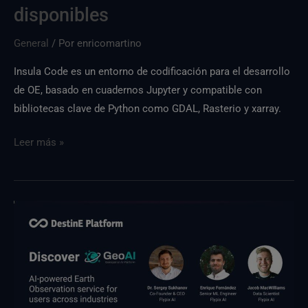
disponibles
General
/ Por
enricomartino
Insula Code es un entorno de codificación para el desarrollo
de OE, basado en cuadernos Jupyter y compatible con
bibliotecas clave de Python como GDAL, Rasterio y xarray.
Leer más »
Descubra
GeoAI:
participe
en
el
próximo