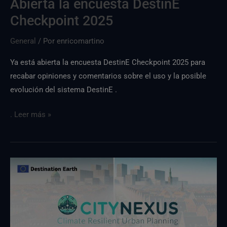
Abierta la encuesta DestinE
Checkpoint 2025
General
/ Por
enricomartino
Ya está abierta la encuesta DestinE Checkpoint 2025 para
recabar opiniones y comentarios sobre el uso y la posible
evolución del sistema DestinE .
. Leer más »
Presentamos
CityNexus:
planificación
urbana
resistente