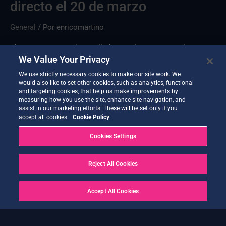
directo el 20 de marzo
General
/ Por
enricomartino
El servicio EDEN , desarrollado por el socio MEEO, lanza una
We Value Your Privacy
nueva versión con datos y perspectivas climáticas
We use strictly necessary cookies to make our site work. We
adicionales.
would also like to set other cookies, such as analytics, functional
and targeting cookies, that help us make improvements by
Leer más »
measuring how you use the site, enhance site navigation, and
assist in our marketing efforts. These will be set only if you
accept all cookies.
Cookie Policy
Cookies Settings
←
Anterior
1
…
5
6
7
Siguiente
→
Reject All Cookies
Accept All Cookies