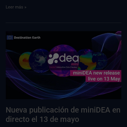
Leer más »
miniDEA
nuevo
lanzamiento
en
directo
el
13
de
mayo
Nueva publicación de miniDEA en
directo el 13 de mayo