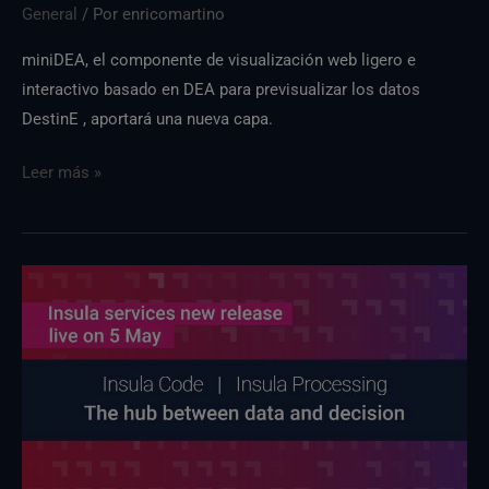
General
/ Por
enricomartino
miniDEA, el componente de visualización web ligero e
interactivo basado en DEA para previsualizar los datos
DestinE , aportará una nueva capa.
Leer más »
Nueva
Insula
versión
disponible
a
partir
del
5
de
mayo