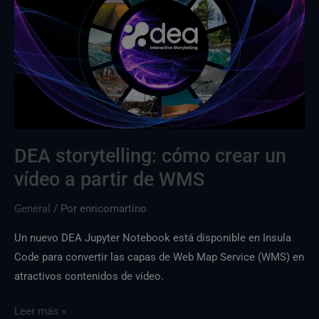
cómo
crear
un
vídeo
a
partir
de
WMS
DEA storytelling: cómo crear un
vídeo a partir de WMS
General
/ Por
enricomartino
Un nuevo DEA Jupyter Notebook está disponible en Insula
Code para convertir las capas de Web Map Service (WMS) en
atractivos contenidos de vídeo.
Leer más »