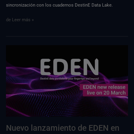
sincronización con los cuadernos DestinE Data Lake.
de
Leer más »
EDEN
lanzamientoEDEN
disponible
el
20
de
marzo
Nuevo lanzamiento de EDEN en