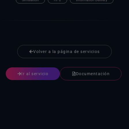
Simulation
HPC
Information Delivery
Productos EarthCARE L1
Observaciones globales de los océanos, la tierra y el hielo
CryoSat
Productos de CryoSat
Volver a la página de servicios
Cryosat-2 Cryo-TEMPO: Océano costero en formato de datos nativo en la nube
Cryosat-2 Cryo-TEMPO: aguas continentales en formato de datos nativo en la nube
Ir al servicio
Documentación
CryoSat-2 y Cryo-TEMPO: datos sobre el hielo terrestre en formato nativo en la nube
Cryosat-2 Cryo-TEMPO: el océano polar en formato de datos nativo en la nube
Cryosat-2 Cryo-TEMPO: Hielo marino en formato de datos nativo en la nube
Datos de EOLIS de Cryosat-2 en formato de rejilla nativo en la nube
SMOS