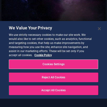
capacidades del proveedor.
We Value Your Privacy
We use strictly necessary cookies to make our site work. We
would also like to set other cookies, such as analytics, functional
and targeting cookies, that help us make improvements by
measuring how you use the site, enhance site navigation, and
assist in our marketing efforts. These will be set only if you
accept all cookies.
Cookie Policy
Destination Earth Lago de datos de Destination Earth - Servicio
de Islet Storage (S3).
Cookies Settings
Reject All Cookies
Accept All Cookies