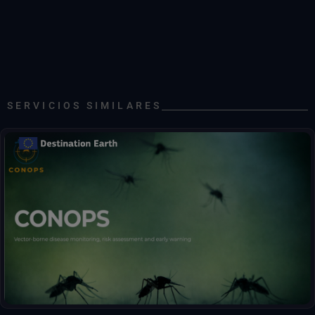
Datos científicos SMOS L2 en formato nativo en la nube: salinidad oceánica
Datos científicos SMOS L2 en formato nativo en la nube: Humedad del suelo
Velocidad diaria del viento de SMOS L3 en formato de datos nativo en la nube
Salinidad oceánica SMOS L3 en formato nativo de la nube
SERVICIOS SIMILARES
Espesor del hielo marino SMOS L3 en formato nativo de la nube
Humedad del suelo SMOS L3 en formato nativo de la nube
Salinidad oceánica SMOS L4 en formato nativo de la nube
Espesor del hielo marino SMOS L4 en formato nativo de la nube
Alertas tempranas sobre la abundancia de mosquitos y el riesgo
Velocidad del viento por franja SMOS NRT L2 en formato de datos nativo en la nube
de enfermedades.
EARTH WATCHESA
Biosfera