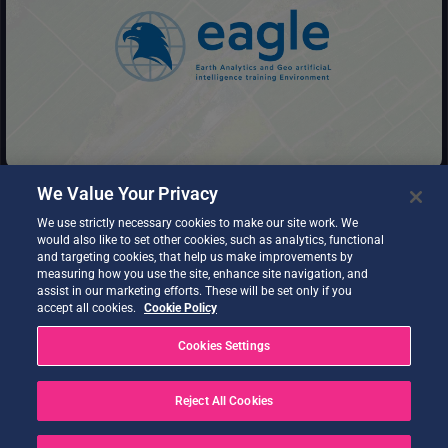
Piattaforma di intelligenza artificiale geospaziale per
l'elaborazione e l'analisi dei dati di osservazione della Terra e per
l'addestramento e l'inferenza di modelli di intelligenza artificiale.
We Value Your Privacy
We use strictly necessary cookies to make our site work. We
would also like to set other cookies, such as analytics, functional
and targeting cookies, that help us make improvements by
measuring how you use the site, enhance site navigation, and
SesamEO rende accessibili i dati di Copernicus e di altri siti
assist in our marketing efforts. These will be set only if you
(statistici, atmosferici o climatici) attraverso temi e collezioni dei
accept all cookies.
Cookie Policy
cataloghi. Le collezioni possono essere sfogliate e ricercate per
parola chiave. I prodotti possono essere visualizzati, filtrati e
Cookies Settings
scaricati in base alle capacità del fornitore.
Reject All Cookies