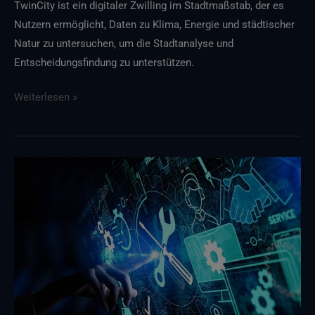
TwinCity ist ein digitaler Zwilling im Stadtmaßstab, der es
Nutzern ermöglicht, Daten zu Klima, Energie und städtischer
Natur zu untersuchen, um die Stadtanalyse und
Entscheidungsfindung zu unterstützen.
Weiterlesen »
Geplante
Wartungsarbeiten
mit
Auswirkungen
auf
Dienste,
die
auf