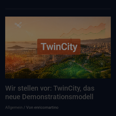
Wir
stellen
vor:
TwinCity,
das
neue
Demonstrationsprojekt
Wir stellen vor: TwinCity, das
neue Demonstrationsmodell
Allgemein
/ Von
enricomartino