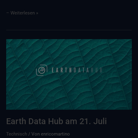
– Weiterlesen »
Earth
Data
Hub
am
21.
Juli
Earth Data Hub am 21. Juli
Technisch
/ Von
enricomartino