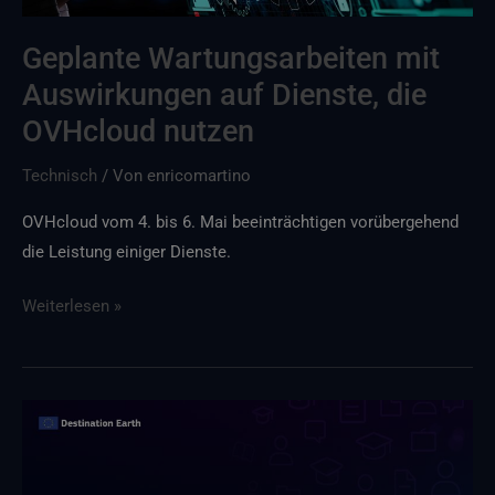
OVHcloud
basieren
Geplante Wartungsarbeiten mit
Auswirkungen auf Dienste, die
OVHcloud nutzen
Technisch
/ Von
enricomartino
OVHcloud vom 4. bis 6. Mai beeinträchtigen vorübergehend
die Leistung einiger Dienste.
Weiterlesen »
Die
neue
Version