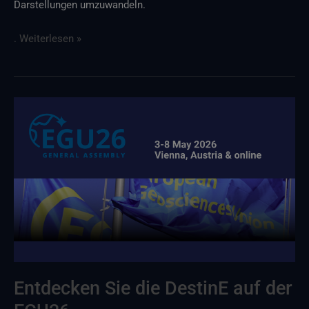
Darstellungen umzuwandeln.
. Weiterlesen »
Entdecken
Sie
die
DestinE
auf
der
EGU26
Entdecken Sie die DestinE auf der