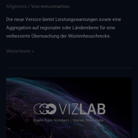
Allgemein
/ Von
enricomartino
Die neue Version bietet Leistungswarnungen sowie eine
Aggregation auf regionaler oder Länderebene für eine
verbesserte Überwachung der Wüstenheuschrecke.
Weiterlesen »
DieVizLab
VersionVizLab
ist
ab
dem
13.
Mai