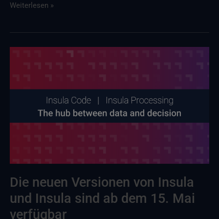
Weiterlesen »
Insula
und
Insula
:
Neue
Version
ab
15.
Mai
verfügbar
Die neuen Versionen von Insula
und Insula sind ab dem 15. Mai
verfügbar