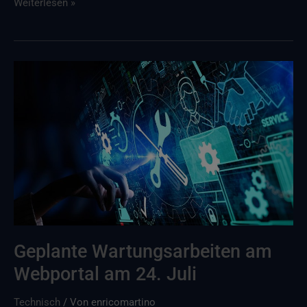
Weiterlesen »
Geplante
Wartungsarbeiten
am
Webportal
am
24.
Juli
Geplante Wartungsarbeiten am
Webportal am 24. Juli
Technisch
/ Von
enricomartino