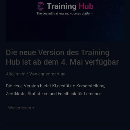
des
Training
Hub
ist
ab
dem
4.
Die neue Version des Training
Mai
Hub ist ab dem 4. Mai verfügbar
verfügbar
Allgemein
/ Von
enricomartino
Die neue Version bietet KI-gestützte Kurserstellung,
Zertifikate, Statistiken und Feedback für Lernende.
. Weiterlesen »