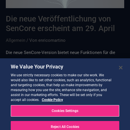
April
Die neue Veröffentlichung von
SenCore erscheint am 29. April
Allgemein
/ Von
enricomartino
Die neue SenCore-Version bietet neue Funktionen für die
Datenerfassung, Validierung, Zusammenarbeit,
We Value Your Privacy
Interoperabilität sowie KI-gestützte Analysen und
We use strictly necessary cookies to make our site work. We
Benachrichtigungen.
would also like to set other cookies, such as analytics, functional
and targeting cookies, that help us make improvements by
Weiterlesen »
measuring how you use the site, enhance site navigation, and
assist in our marketing efforts. These will be set only if you
accept all cookies.
Cookie Policy
Cookies Settings
1
2
…
8
Weiter
→
Reject All Cookies