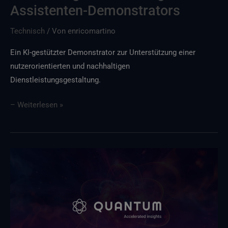
Assistenten-Demonstrators
Technisch
/ Von
enricomartino
Ein KI-gestützter Demonstrator zur Unterstützung einer
nutzerorientierten und nachhaltigen
Dienstleistungsgestaltung.
– Weiterlesen »
Quantum
Service:
Neue
Version
jetzt
verfügbar