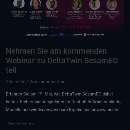
Webinar
zu
DeltaTwin
SesamEO
teil
Nehmen Sie am kommenden
Webinar zu DeltaTwin SesamEO
teil
Allgemein
/ Von
enricomartino
Erfahren Sie am 19. Mai, wie DeltaTwin SesamEO dabei
helfen, Erdbeobachtungsdaten im DestinE in Arbeitsabläufe,
Modelle und wiederverwendbare Ergebnisse umzuwandeln.
. Weiterlesen »