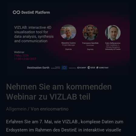
Nehmen
Sie
am
kommenden
Webinar
zu
VIZLAB
teil
Nehmen Sie am kommenden
Webinar zu VIZLAB teil
Allgemein
/ Von
enricomartino
Erfahren Sie am 7. Mai, wie VIZLAB , komplexe Daten zum
Erdsystem im Rahmen des DestinE in interaktive visuelle