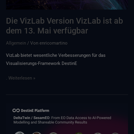
verfügbar
Die VizLab Version VizLab ist ab
dem 13. Mai verfügbar
Allgemein
/ Von
enricomartino
VizLab bietet wesentliche Verbesserungen für das
Visualisierungs-Framework DestinE
. Weiterlesen »
Nehmen
Sie
am
kommenden