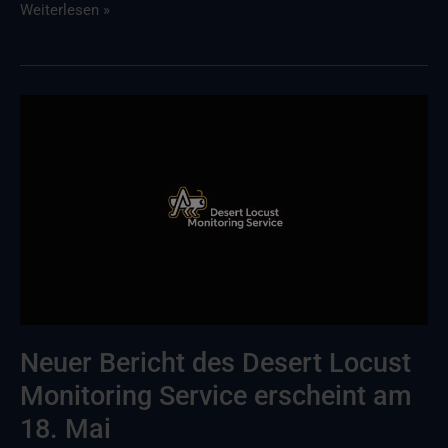
Weiterlesen »
Neuer
Bericht
des
Desert
Locust
Monitoring
Service,
veröffentlicht
am
18.
Neuer Bericht des Desert Locust
Mai
Monitoring Service erscheint am
18. Mai