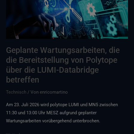
Bereitstellung
von
Polytope
über
die
LUMI-
Geplante Wartungsarbeiten, die
Databridge
die Bereitstellung von Polytope
betreffen
über die LUMI-Databridge
betreffen
Technisch
/ Von
enricomartino
Am 23. Juli 2026 wird polytope LUMI und MN5 zwischen
11:30 und 13:00 Uhr MESZ aufgrund geplanter
Wartungsarbeiten vorübergehend unterbrochen.