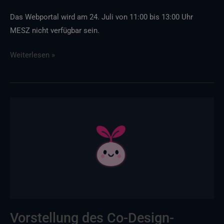
Das Webportal wird am 24. Juli von 11:00 bis 13:00 Uhr
MESZ nicht verfügbar sein.
Weiterlesen »
Wir
stellen
den
„Co-
Design
Assistant
Demonstrator“
vor
Vorstellung des Co-Design-