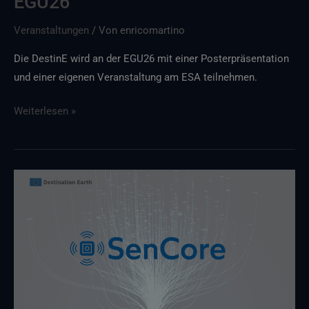
EGU26
Veranstaltungen
/ Von
enricomartino
Die DestinE wird an der EGU26 mit einer Posterpräsentation
und einer eigenen Veranstaltung am ESA teilnehmen.
Weiterlesen »
Die
neue
Veröffentlichung
von
SenCore
erscheint
am
29.