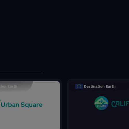
cto Urban Square pretende
 herramientas para analizar y
amenazas medioambientales en
 urbanas: calidad del aire,
Información por satélite pa
s fluviales, aumento del nivel
calidad de vida.
 calor urbano, daños a las
uras e impacto en los recursos.
, daños a las infraestructuras