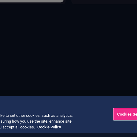
pacto en los recursos.
Cookies Se
ke to set other cookies, such as analytics,
suring how you use the site, enhance site
ou accept all cookies.
Cookie Policy