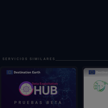
SERVICIOS SIMILARES
El proye
proporcionar
prever las 
las zonas
Descubrir, acceder, procesar, decidir: todo
inundacione
en un solo centro.
del mar,
infraestruct
PRUEBAS BETA
calor urbano