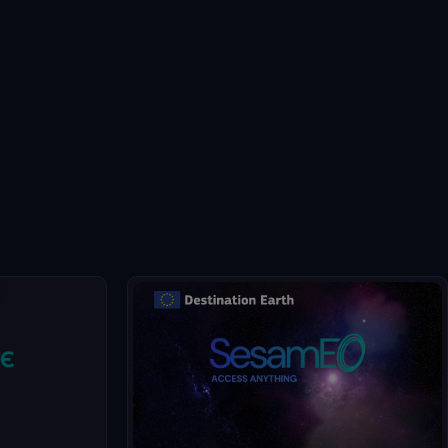
SesamEO hace accesibles los datos de
Copernicus y otros (estadísticos,
atmosféricos o climáticos) a través de
ra medir la
temas y colecciones de los catálogos. Las
colecciones pueden consultarse y buscarse
por palabra clave. Los productos pueden
visualizarse, filtrarse y descargarse según
las capacidades del proveedor.