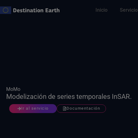
Ir
Inicio
Servicio
al
contenido
MoMo
Modelización de series temporales InSAR.
Ir al servicio
Documentación