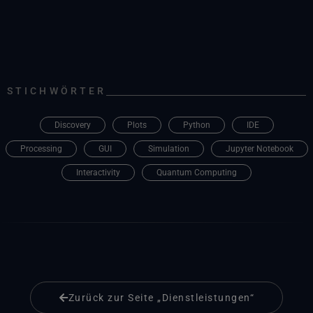
STICHWÖRTER
Discovery
Plots
Python
IDE
Processing
GUI
Simulation
Jupyter Notebook
Interactivity
Quantum Computing
Zurück zur Seite „Dienstleistungen“