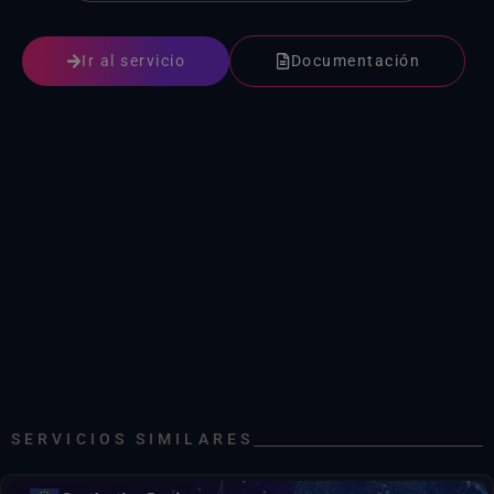
Sentinel-5P
Sentinel-5P Nivel 2 TROPOMI, formato de datos nativo en la nube
Ir al servicio
Documentación
DESTINATION EARTH
DestinE : gemelo digital (DT) para la adaptaciónDestinE
DestinE Adaptation DT, actividad ScenarioMIP, experimento SSP3-7.0, modelo IFS-NEMO, conjunto de datos operativos 0001
Climate DT, ScenarioMIP, SSP3-7.0, IFS-NEMO, datos horarios de los niveles de presión, HR
Climate DT, ScenarioMIP, SSP3-7.0, IFS-NEMO, datos por hora en un solo nivel, HR
Climate DT, ScenarioMIP, SSP3-7.0, IFS-NEMO, datos por hora en un solo nivel, SR
SERVICIOS SIMILARES