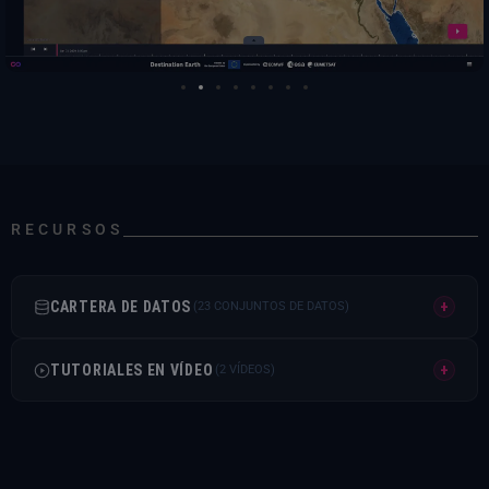
RECURSOS
CARTERA DE DATOS
+
(23 CONJUNTOS DE DATOS)
COPERNICUS
TUTORIALES EN VÍDEO
+
(2 VÍDEOS)
Servicio de VigilanciaCopernicus (CAMS)
Este vídeo presenta una descripción general de las
CAMS
principales características del VizLab .
Previsiones de calidad del aire de CAMS en Europa, formato de datos nativo en la nube