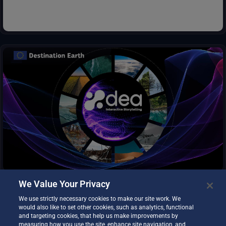
Servicio de creación de contenidos y plataforma sin código para
la narración de historias y la visualización de datos DestinE . Los
usuarios pueden combinar los datos DEA con sus propios
activos para compartir visualizaciones atractivas con la
comunidad de forma sencilla.
We Value Your Privacy
We use strictly necessary cookies to make our site work. We
would also like to set other cookies, such as analytics, functional
and targeting cookies, that help us make improvements by
SesamEO hace accesibles los datos de Copernicus y otros
measuring how you use the site, enhance site navigation, and