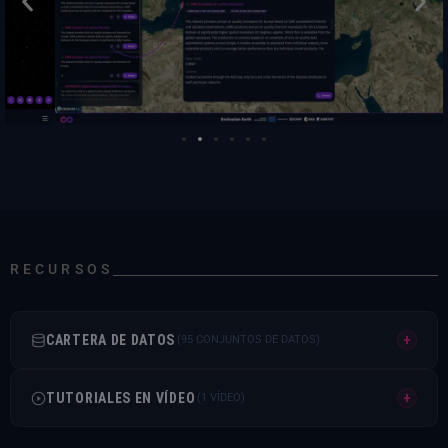
RECURSOS
CARTERA DE DATOS
+
(95 CONJUNTOS DE DATOS)
COPERNICUS
TUTORIALES EN VÍDEO
+
(1 VÍDEO)
Servicio de VigilanciaCopernicus (CAMS)