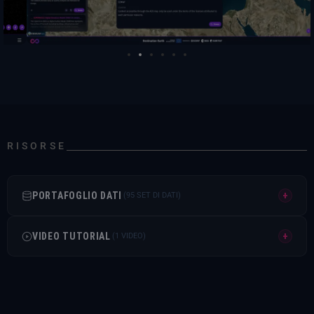
RISORSE
PORTAFOGLIO DATI
+
(95 SET DI DATI)
COPERNICUS
VIDEO TUTORIAL
+
(1 VIDEO)
Servizio di monitoraggioCopernicus (CAMS)
Scoprite come utilizzare il Finder, l'interfaccia
CAMS
grafica utente di EDENper la scoperta, l'accesso e il
Previsioni europee sulla qualità dell'aria del CAMS
recupero dei dati.