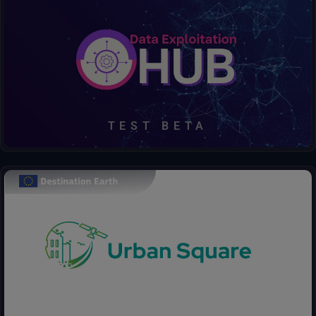
Indicatori dell'impatto climatico relativi a temperatura e precipitazioni dal 1970 al 2100, ricavati dalle proiezioni climatiche europee
Censimenti del ghiacciaio Randolph
Dati sulla distribuzione dei ghiacciai tratti dal Randolph Glacier Inventory relativi all'anno 2000
Scoprire, accedere, elaborare, decidere: tutto in un unico hub.
Previsioni stagionali
Anomalie stagionali previste nei livelli di pressione
TEST BETA
Anomalie delle previsioni stagionali su singoli livelli
Dati giornalieri e subgiornalieri delle previsioni stagionali sui livelli di pressione
Previsioni stagionali con dati giornalieri e subgiornalieri su singoli livelli
Statistiche mensili delle previsioni stagionali sui livelli di pressione
Il progetto Urban Square si propone di fornire strumenti per
analizzare e anticipare le minacce ambientali nelle aree urbane:
Statistiche mensili delle previsioni stagionali su singoli livelli
qualità dell'aria, inondazioni fluviali, innalzamento del livello del
mare, calore urbano, danni alle infrastrutture e impatto sulle
GUERRA
risorse. calore, danni alle infrastrutture e impatto sulle risorse.
Rianalisi regionale UERRA per l'Europa su livelli singoli dal 1961 al 2019