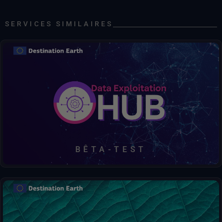
Système mondial d'alerte aux inondations (GloFAS)
SERVICES SIMILAIRES
Nouvelles prévisions du débit fluvial et des données associées par le Système mondial de surveillance des inondations
Débits fluviaux et données prévisionnelles associées fournies par le Système mondial de surveillance des inondations
Débits fluviaux et données historiques associées issues du Système mondial de surveillance des inondations
Prévisions saisonnières du débit fluvial et données connexes fournies par le Système mondial de surveillance des inondations
Découvrir, accéder, traiter, décider - le tout en un seul lieu.
Nouvelles prévisions saisonnières du débit fluvial et données connexes issues du Système mondial de surveillance des inondations
Service de surveillanceCopernicus (CLMS)
Paramètres biogéophysiques
BÊTA-TEST
Phénologie et productivité de la végétation en haute résolution : indicateur de qualité des indices de végétation (maillage de 10 m) - version 1
Indice de végétation par différence normalisée de 1998 à 2020 (maillage de 1 km), échelle mondiale, mise à jour tous les 10 jours – version 2
ESA
Produits mondiaux sur la couverture terrestre pour 2020 et 2021 à une résolution de 10 m