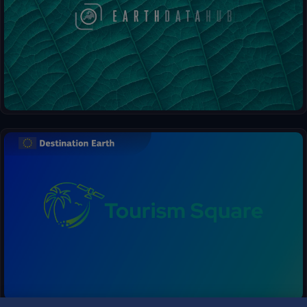
La voie la plus rapide pour accéder aux données terrestres et les
analyser. Les données sont prétraitées pour permettre la
Masses d'eau
navigation, l'interrogation, l'accès et le calcul rapide en nuage
grâce à des technologies standard telles que STAC, xarray, zarr.
Masses d'eau 2020-présent (maillage de 100 m), échelle mondiale, mensuel – version 1
Sentinel
Sentinel-2
Sentinel-2, niveau 2A, MSI
DESTINATION EARTH
Jumeau numérique (DN)DestinE pour l'adaptationDestinE
Surveiller et anticiper la faisabilité des activités touristiques en
fonction des conditions environnementales et météorologiques
DestinE Adaptation DT, activité ScenarioMIP, expérience SSP3-7.0, modèle ICON, portefeuille opérationnel 0001
de votre territoire.
Climate DT, ScenarioMIP, SSP3-7.0, ICON, données horaires sur un seul niveau, HR
DestinE Adaptation DT, activité ScenarioMIP, expérience SSP3-7.0, modèle IFS-NEMO, portefeuille opérationnel 0001
Climate DT, ScenarioMIP, SSP3-7.0, IFS-NEMO, données horaires sur les niveaux de pression, HR