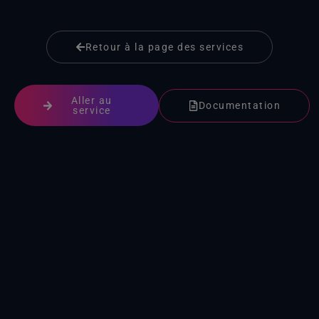
Ensemble de données de projections climatiques mensuelles maillées servant de base à l'Atlas interactif du 6e rapport d'évaluation du GIEC
ModèleCopernicus d'élévation (MNE)Copernicus
Retour à la page des services
Copernicus Global 30 m
Copernicus Global 30 m
Aller au
Documentation
service
Copernicus Global 90 m
Copernicus (MDR)Copernicus Global 90 m
Service de gestionCopernicus (CEMS)
Système européen d'alerte aux inondations (EFAS)
Nouvelles prévisions du débit fluvial et données connexes fournies par le Système européen d'alerte aux inondations
Débits fluviaux et données prévisionnelles associées fournies par le Système européen d'alerte aux inondations
Débits fluviaux et données historiques associées issues du Système européen de surveillance des inondations
Prévisions saisonnières du débit fluvial et données connexes fournies par le Système européen de surveillance des crues