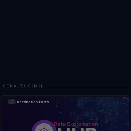
Climate DT, ScenarioMIP, SSP3-7.0, IFS-NEMO, dati orari sui livelli di pressione, HR
DestinE : Digital Twin (DT)DestinE estremi
DestinE : eventi estremiDestinE (DT), modello IFS-NEMO, portfolio operativo 0001
Dati orari su condizioni meteorologiche estreme DT, IFS-NEMO, Atmosphere (tipo di livello sfc)
SERVIZI SIMILI