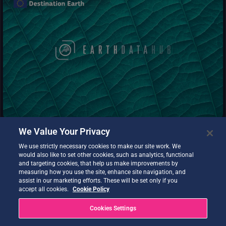
La modalità più veloce per accedere e analizzare i dati terrestri. I
dati sono pre-elaborati per consentire la navigazione,
l'interrogazione, l'accesso e il calcolo rapido basato su cloud
attraverso tecnologie standard come STAC, xarray, zarr.
We Value Your Privacy
We use strictly necessary cookies to make our site work. We
would also like to set other cookies, such as analytics, functional
and targeting cookies, that help us make improvements by
measuring how you use the site, enhance site navigation, and
SesamEO rende accessibili i dati di Copernicus e di altri siti
assist in our marketing efforts. These will be set only if you
(statistici, atmosferici o climatici) attraverso temi e collezioni dei
accept all cookies.
Cookie Policy
cataloghi. Le collezioni possono essere sfogliate e ricercate per
parola chiave. I prodotti possono essere visualizzati, filtrati e
Cookies Settings
scaricati in base alle capacità del fornitore.