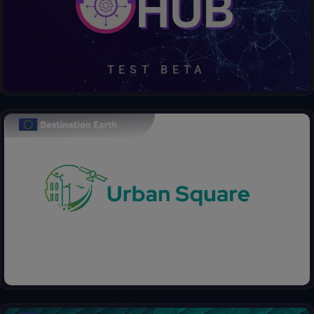
Scoprire, accedere, elaborare, decidere: tutto in un unico hub.
TEST BETA
Il progetto Urban Square si propone di fornire strumenti per
analizzare e anticipare le minacce ambientali nelle aree urbane:
qualità dell'aria, inondazioni fluviali, innalzamento del livello del
mare, calore urbano, danni alle infrastrutture e impatto sulle
risorse. calore, danni alle infrastrutture e impatto sulle risorse.