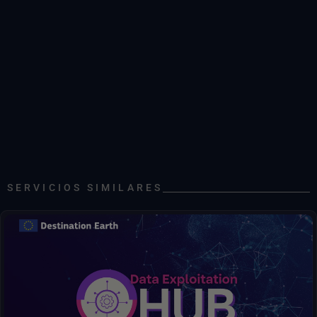
Sentinel-1 Nivel 1 GRD
Sentinel-1 Nivel 1 SLC
DATOS DEL INSTITUTO METEOROLÓGICO DANÉS (DMI)
DMI Océano y Hielo
Previsiones y observaciones
Cartas de hielo
SERVICIOS SIMILARES
MODELOS DE LOS SISTEMAS TERRESTRES Y DEL CLIMA
Simulador Australiano del Clima y del Sistema Terrestre
Datos del Simulador Australiano del Clima y del Sistema Terrestre
ACCESS-CM2
Descubrir, acceder, procesar, decidir: todo en un solo centro.
Modelo del Sistema Terrestre de Canadá