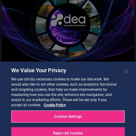
Modelo de Sistemas Terrestres de Noruega
Servicio de creación de contenidos y plataforma sin código para
Datos del Modelo de Sistemas Terrestres de Noruega
la narración de historias y la visualización de datos DestinE . Los
usuarios pueden combinar los datos DEA con sus propios
NorESM2-LM
activos para compartir visualizaciones atractivas con la
comunidad de forma sencilla.
We Value Your Privacy
We use strictly necessary cookies to make our site work. We
would also like to set other cookies, such as analytics, functional
and targeting cookies, that help us make improvements by
SesamEO hace accesibles los datos de Copernicus y otros
measuring how you use the site, enhance site navigation, and
assist in our marketing efforts. These will be set only if you
(estadísticos, atmosféricos o climáticos) a través de temas y
accept all cookies.
Cookie Policy
colecciones de los catálogos. Las colecciones pueden
consultarse y buscarse por palabra clave. Los productos
Cookies Settings
pueden visualizarse, filtrarse y descargarse según las
capacidades del proveedor.
Reject All Cookies